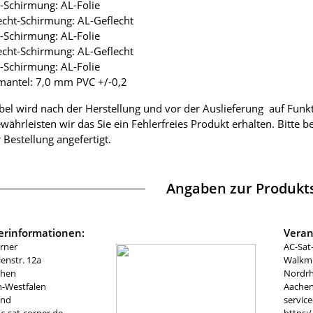
ie-Schirmung: AL-Folie
lecht-Schirmung: AL-Geflecht
ie-Schirmung: AL-Folie
lecht-Schirmung: AL-Geflecht
ie-Schirmung: AL-Folie
mantel: 7,0 mm PVC +/-0,2
bel wird nach der Herstellung und vor der Auslieferung auf Funk
währleisten wir das Sie ein Fehlerfreies Produkt erhalten. Bitte 
 Bestellung angefertigt.
Angaben zur Produkts
lerinformationen:
Veran
rner
AC-Sat
nstr. 12a
Walkmü
chen
Nordrh
n-Westfalen
Aachen
and
servic