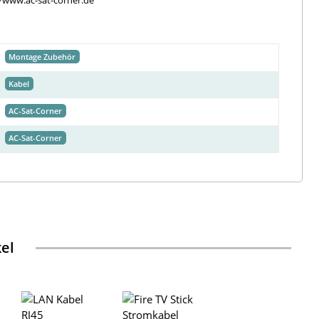
//www.ac-sat-corner.de
Montage Zubehör
Kabel
AC-Sat-Corner
AC-Sat-Corner
kel