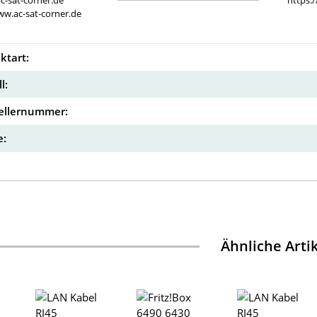
c-sat-corner.de
https:
ww.ac-sat-corner.de
ktart:
l:
ellernummer:
:
Ähnliche Arti