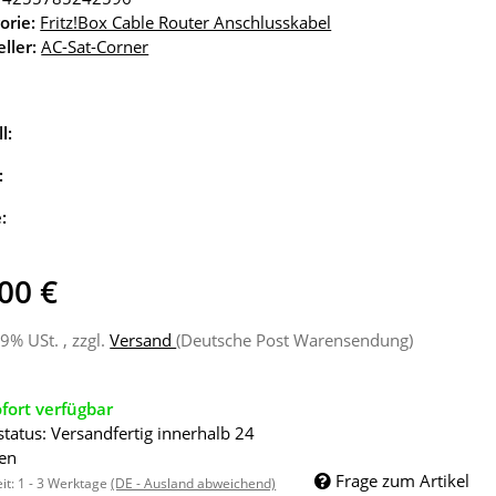
orie:
Fritz!Box Cable Router Anschlusskabel
ller:
AC-Sat-Corner
l:
:
e:
00 €
19% USt. , zzgl.
Versand
(Deutsche Post Warensendung)
fort verfügbar
status: Versandfertig innerhalb 24
en
Frage zum Artikel
eit:
1 - 3 Werktage
(DE - Ausland abweichend)