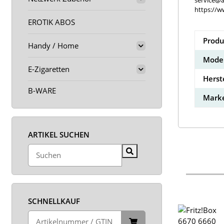
service@a
https://w
EROTIK ABOS
Produ
Handy / Home
Model
E-Zigaretten
Herst
B-WARE
Marke
ARTIKEL SUCHEN
SCHNELLKAUF