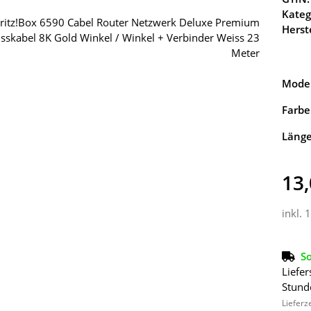
Kateg
Herste
Model
Farbe
Läng
13,
inkl. 
So
Liefer
Stund
Lieferz