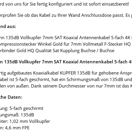
d von uns für Sie fertig konfiguriert und ist sofort einsatzbereit!
erprüfen Sie ob das Kabel zu Ihrer Wand Anschlussdose passt. E
nd aus:
nn 135dB Vollkupfer 7mm SAT Koaxial Antennenkabel 5-fach 4K
ompressionstecker Winkel Gold für 7mm Vollmetall F-Stecker HQ 
erbinder Gold HQ Qualität Sat Kupplung Buchse / Buchse
 135dB Vollkupfer 7mm SAT Koaxial Antennenkabel 5-fach 
tig aufgebautes Koaxialkabel KUPFER 135dB für gehobene Anspr
abel ist 5-fach geschirmt, hat ein Schirmungsmaß von 135dB und
len von außen. Dank seinem Durchmesser von nur 7mm ist das Koax
che Daten:
ung: 5-fach geschirmt
mungsmaß: 135dB
eiter: 1,02 mm Vollkupfer
ion: 4,6 mm FPE