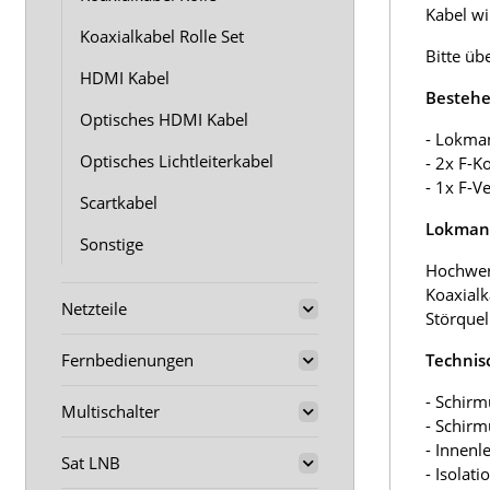
Kabel wir
Koaxialkabel Rolle Set
Bitte üb
HDMI Kabel
Bestehe
Optisches HDMI Kabel
- Lokma
Optisches Lichtleiterkabel
- 2x F-K
- 1x F-V
Scartkabel
Lokmann
Sonstige
Hochwer
Koaxialk
Netzteile
Störquel
Fernbedienungen
Technis
- Schirm
Multischalter
- Schir
- Innenl
Sat LNB
- Isolat