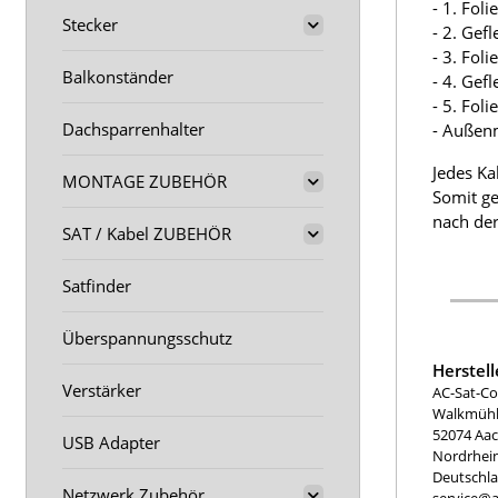
- 1. Fol
Stecker
- 2. Gef
- 3. Fol
Balkonständer
- 4. Gef
- 5. Fol
Dachsparrenhalter
- Außen
Jedes Ka
MONTAGE ZUBEHÖR
Somit ge
nach der
SAT / Kabel ZUBEHÖR
Satfinder
Überspannungsschutz
Herstel
Verstärker
AC-Sat-Co
Walkmühle
52074 Aa
USB Adapter
Nordrhei
Deutschl
Netzwerk Zubehör