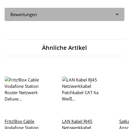
Bewertungen
Ähnliche Artikel
Fritz!Box Cable
LAN Kabel RJ45
Satk
Vodafone Station
Netzwerkkabel
Ansc