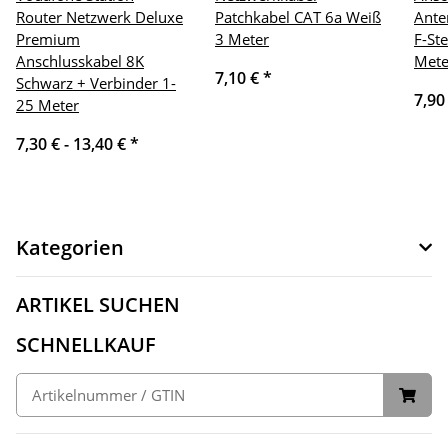
Router Netzwerk Deluxe
Patchkabel CAT 6a Weiß
Ante
Premium
3 Meter
F-St
Anschlusskabel 8K
Mete
7,10 €
*
Schwarz + Verbinder 1-
7,90
25 Meter
7,30 € -
13,40 €
*
Kategorien
ARTIKEL SUCHEN
SCHNELLKAUF