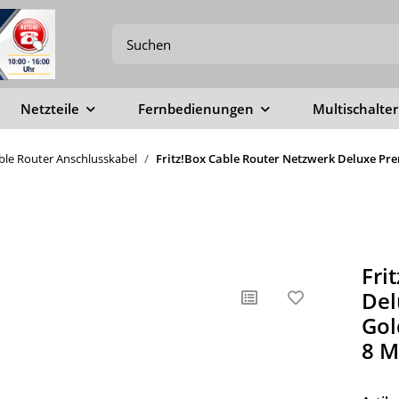
Netzteile
Fernbedienungen
Multischalter
able Router Anschlusskabel
Fritz!Box Cable Router Netzwerk Deluxe Pre
Fri
Del
Gol
8 M