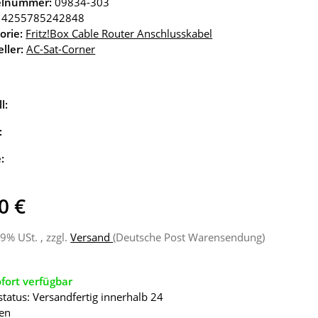
kelnummer:
09834-303
4255785242848
orie:
Fritz!Box Cable Router Anschlusskabel
ller:
AC-Sat-Corner
l:
:
e:
0 €
19% USt. , zzgl.
Versand
(Deutsche Post Warensendung)
fort verfügbar
status: Versandfertig innerhalb 24
en