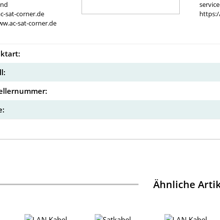
and
servic
c-sat-corner.de
https:
ww.ac-sat-corner.de
ktart:
l:
ellernummer:
:
Ähnliche Arti