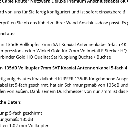
ox Cable Router Netzwerk Deluxe Premium Anschlusskabel 8K G
d von uns für Sie fertig konfiguriert und ist sofort einsatzbereit!
erprüfen Sie ob das Kabel zu Ihrer Wand Anschlussdose passt. E
nd aus:
nn 135dB Vollkupfer 7mm SAT Koaxial Antennenkabel 5-fach 4K
ompressionstecker Winkel Gold für 7mm Vollmetall F-Stecker HQ 
erbinder Gold HQ Qualität Sat Kupplung Buchse / Buchse
 135dB Vollkupfer 7mm SAT Koaxial Antennenkabel 5-fach 
tig aufgebautes Koaxialkabel KUPFER 135dB für gehobene Anspr
abel ist 5-fach geschirmt, hat ein Schirmungsmaß von 135dB und
len von außen. Dank seinem Durchmesser von nur 7mm ist das Koax
che Daten:
ung: 5-fach geschirmt
mungsmaß: 135dB
eiter: 1,02 mm Vollkupfer