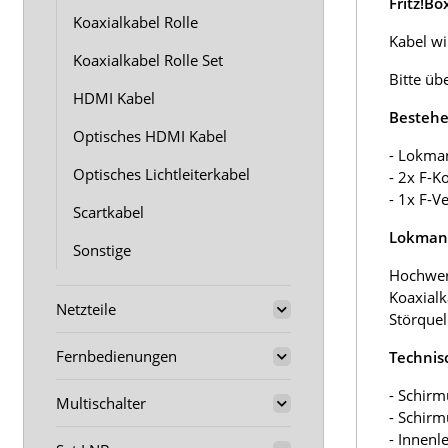
Fritz!B
Koaxialkabel Rolle
Kabel wir
Koaxialkabel Rolle Set
Bitte üb
HDMI Kabel
Bestehe
Optisches HDMI Kabel
- Lokma
Optisches Lichtleiterkabel
- 2x F-K
- 1x F-V
Scartkabel
Lokmann
Sonstige
Hochwer
Koaxialk
Netzteile
Störquel
Fernbedienungen
Technis
- Schirm
Multischalter
- Schir
- Innenl