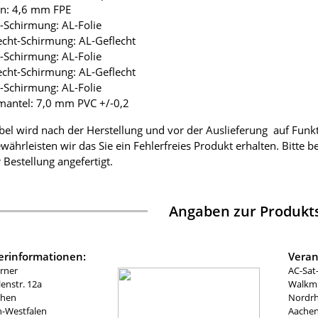
ion: 4,6 mm FPE
ie-Schirmung: AL-Folie
lecht-Schirmung: AL-Geflecht
ie-Schirmung: AL-Folie
lecht-Schirmung: AL-Geflecht
ie-Schirmung: AL-Folie
mantel: 7,0 mm PVC +/-0,2
bel wird nach der Herstellung und vor der Auslieferung auf Funk
währleisten wir das Sie ein Fehlerfreies Produkt erhalten. Bitte 
 Bestellung angefertigt.
Angaben zur Produkts
lerinformationen:
Veran
rner
AC-Sat
nstr. 12a
Walkmü
chen
Nordrh
n-Westfalen
Aachen