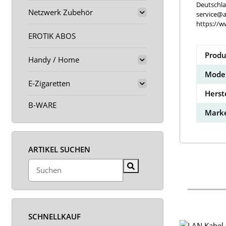
Deutschl
Netzwerk Zubehör
service@a
https://w
EROTIK ABOS
Produ
Handy / Home
Model
E-Zigaretten
Herst
B-WARE
Marke
ARTIKEL SUCHEN
SCHNELLKAUF