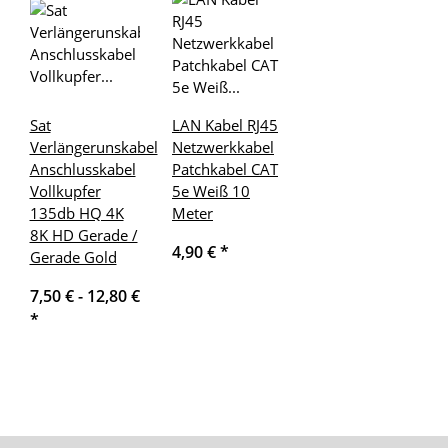
Sat
LAN Kabel RJ45
Verlängerunskabel
Netzwerkkabel
Anschlusskabel
Patchkabel CAT
Vollkupfer
5e Weiß 10
135db HQ 4K
Meter
8K HD Gerade /
4,90 €
*
Gerade Gold
7,50 € -
12,80 €
*