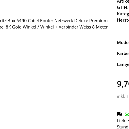
Arti
GTIN:
Kateg
Herste
Model
Farbe
Läng
9,7
inkl. 
So
Liefer
Stund