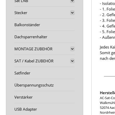
Sat LNB
- Isolat
- 1. Fol
Stecker
- 2. Gef
- 3. Fol
Balkonständer
- 4. Gef
- 5. Fol
Dachsparrenhalter
- Außen
Jedes Ka
MONTAGE ZUBEHÖR
Somit ge
nach der
SAT / Kabel ZUBEHÖR
Satfinder
Überspannungsschutz
Herstel
Verstärker
AC-Sat-Co
Walkmühle
52074 Aa
USB Adapter
Nordrhei