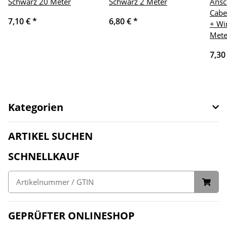
Schwarz 20 Meter
Schwarz 2 Meter
Ansc
Cabe
7,10 €
*
6,80 €
*
+ Wi
Mete
7,30
Kategorien
ARTIKEL SUCHEN
SCHNELLKAUF
GEPRÜFTER ONLINESHOP