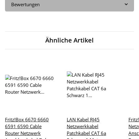
Bewertungen
Ähnliche Artikel
Fritz!Box 6670 6660
LAN Kabel RJ45
Frit
6591 6590 Cable
Netzwerkkabel
Netz
Router Netzwerk
Patchkabel CAT 6a
Ansc