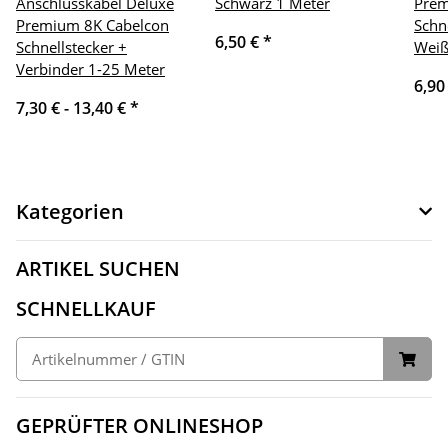
Anschlusskabel Deluxe
Schwarz 1 Meter
Prem
Premium 8K Cabelcon
Schn
6,50 €
*
Schnellstecker +
Weiß
Verbinder 1-25 Meter
6,90
7,30 € -
13,40 €
*
Kategorien
ARTIKEL SUCHEN
SCHNELLKAUF
GEPRÜFTER ONLINESHOP