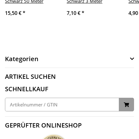
Schwarz 50 Meter
Schwarz 3 Meter
Schw
15,50 €
*
7,10 €
*
4,90
Kategorien
ARTIKEL SUCHEN
SCHNELLKAUF
GEPRÜFTER ONLINESHOP