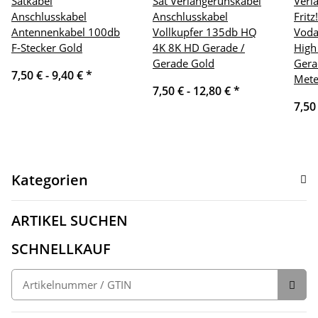
Satkabel
Sat Verlängerunskabel
Verl
Anschlusskabel
Anschlusskabel
Fritz
Antennenkabel 100db
Vollkupfer 135db HQ
Voda
F-Stecker Gold
4K 8K HD Gerade /
High
Gerade Gold
Gera
7,50 € -
9,40 €
*
Mete
7,50 € -
12,80 €
*
7,50
Kategorien
ARTIKEL SUCHEN
SCHNELLKAUF