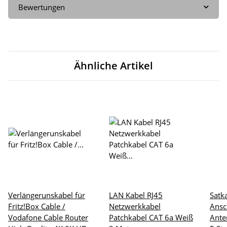
Bewertungen
Ähnliche Artikel
Verlängerunskabel für
LAN Kabel RJ45
Satk
Fritz!Box Cable /
Netzwerkkabel
Ansc
Vodafone Cable Router
Patchkabel CAT 6a Weiß
Ante