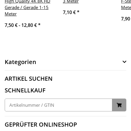
High Quality 4K 8K HD
3 Meter
F-St
Gerade / Gerade 1-15
Mete
7,10 €
*
Meter
7,90
7,50 € -
12,80 €
*
Kategorien
ARTIKEL SUCHEN
SCHNELLKAUF
GEPRÜFTER ONLINESHOP