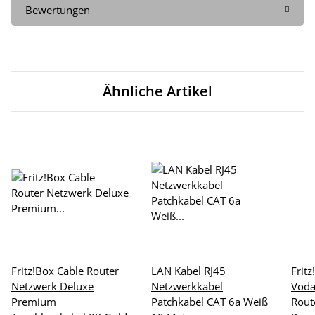
Bewertungen
Ähnliche Artikel
Fritz!Box Cable Router
LAN Kabel RJ45
Frit
Netzwerk Deluxe
Netzwerkkabel
Voda
Premium
Patchkabel CAT 6a Weiß
Rout