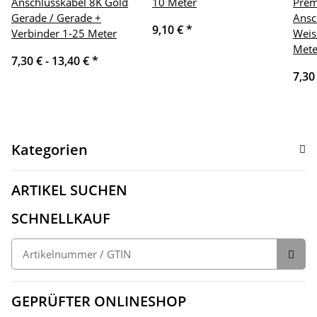
Anschlusskabel 8K Gold
10 Meter
Pre
Gerade / Gerade +
Ansc
9,10 €
*
Verbinder 1-25 Meter
Weis
Mete
7,30 € -
13,40 €
*
7,30
Kategorien
ARTIKEL SUCHEN
SCHNELLKAUF
GEPRÜFTER ONLINESHOP