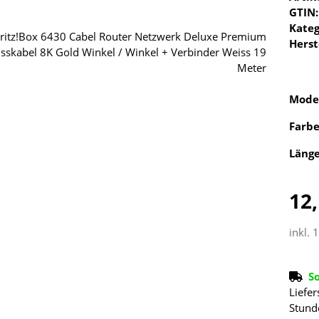
GTIN:
Kateg
Herst
Mode
Farb
Läng
12,
inkl. 
S
Liefer
Stund