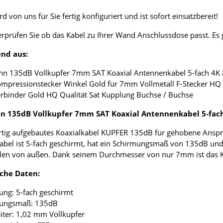
d von uns für Sie fertig konfiguriert und ist sofort einsatzbereit!
erprüfen Sie ob das Kabel zu Ihrer Wand Anschlussdose passt. E
nd aus:
nn 135dB Vollkupfer 7mm SAT Koaxial Antennenkabel 5-fach 4K
ompressionstecker Winkel Gold für 7mm Vollmetall F-Stecker HQ 
erbinder Gold HQ Qualität Sat Kupplung Buchse / Buchse
 135dB Vollkupfer 7mm SAT Koaxial Antennenkabel 5-fac
tig aufgebautes Koaxialkabel KUPFER 135dB für gehobene Anspr
abel ist 5-fach geschirmt, hat ein Schirmungsmaß von 135dB und
len von außen. Dank seinem Durchmesser von nur 7mm ist das Koax
che Daten:
ung: 5-fach geschirmt
mungsmaß: 135dB
eiter: 1,02 mm Vollkupfer