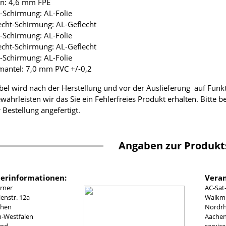
ion: 4,6 mm FPE
ie-Schirmung: AL-Folie
lecht-Schirmung: AL-Geflecht
ie-Schirmung: AL-Folie
lecht-Schirmung: AL-Geflecht
ie-Schirmung: AL-Folie
mantel: 7,0 mm PVC +/-0,2
bel wird nach der Herstellung und vor der Auslieferung auf Funk
währleisten wir das Sie ein Fehlerfreies Produkt erhalten. Bitte 
 Bestellung angefertigt.
Angaben zur Produkt
lerinformationen:
Veran
rner
AC-Sat
nstr. 12a
Walkmü
chen
Nordrh
n-Westfalen
Aachen