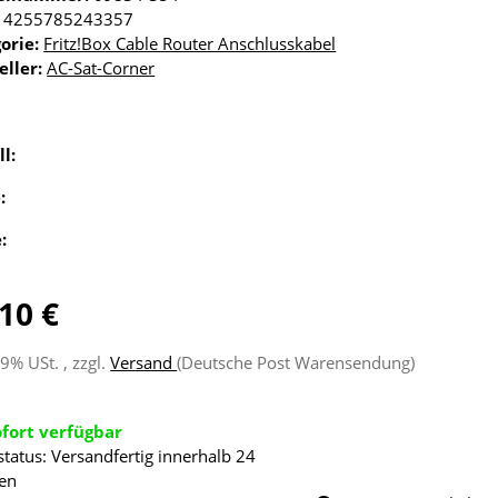
4255785243357
orie:
Fritz!Box Cable Router Anschlusskabel
eller:
AC-Sat-Corner
ll:
e:
e:
10 €
19% USt. , zzgl.
Versand
(Deutsche Post Warensendung)
ofort verfügbar
status: Versandfertig innerhalb 24
en