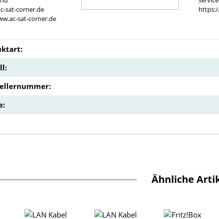
and
servic
c-sat-corner.de
https:
ww.ac-sat-corner.de
ktart:
l:
tellernummer:
e:
Ähnliche Arti