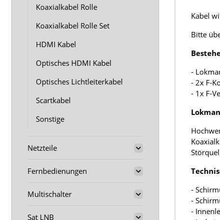
Koaxialkabel Rolle
Kabel wir
Koaxialkabel Rolle Set
Bitte üb
HDMI Kabel
Bestehe
Optisches HDMI Kabel
- Lokma
Optisches Lichtleiterkabel
- 2x F-K
- 1x F-V
Scartkabel
Lokmann
Sonstige
Hochwer
Koaxialk
Netzteile
Störquel
Fernbedienungen
Technis
- Schirm
Multischalter
- Schir
- Innenl
Sat LNB