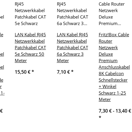
le
LAN Kabel RJ45
LAN Kabel RJ45
Fritz!Box Cable
Netzwerkkabel
Netzwerkkabel
Router
Patchkabel CAT
Patchkabel CAT
Netzwerk
el
5e Schwarz 50
6a Schwarz 3
Deluxe
Meter
Meter
Premium
el
Anschlusskabel
15,50 €
*
7,10 €
*
8K Cabelcon
de
Schnellstecker
r
+ Winkel
 1-
Schwarz 1-25
Meter
 €
7,30 € -
13,40 €
*