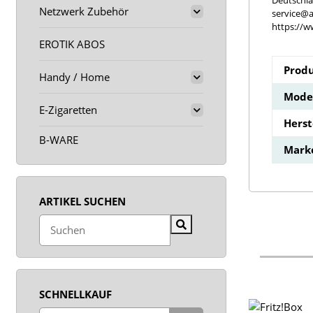
Deutschl
Netzwerk Zubehör
service@a
https://w
EROTIK ABOS
Produ
Handy / Home
Model
E-Zigaretten
Hers
B-WARE
Mark
ARTIKEL SUCHEN
SCHNELLKAUF