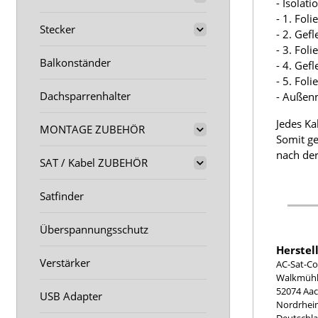
- Isolat
- 1. Fol
Stecker
- 2. Gef
- 3. Fol
Balkonständer
- 4. Gef
- 5. Fol
Dachsparrenhalter
- Außen
Jedes Ka
MONTAGE ZUBEHÖR
Somit ge
nach der
SAT / Kabel ZUBEHÖR
Satfinder
Überspannungsschutz
Herstel
Verstärker
AC-Sat-Co
Walkmühle
52074 Aa
USB Adapter
Nordrhei