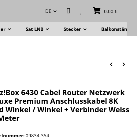
DE
0,00 €
ter
Sat LNB
Stecker
Balkonständer
tz!Box 6430 Cabel Router Netzwerk
uxe Premium Anschlusskabel 8K
d Winkel / Winkel + Verbinder Weiss
Meter
kelnummer:
09834-354