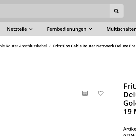
Netzteile
Fernbedienungen
Multischalter
able Router Anschlusskabel
Fritz!Box Cable Router Netzwerk Deluxe Pre
Fri
Del
Gol
19 
Arti
GTIN: