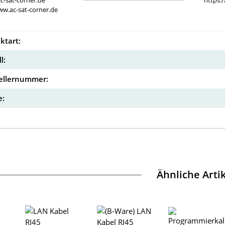
c-sat-corner.de
https:
ww.ac-sat-corner.de
ktart:
l:
ellernummer:
:
Ähnliche Arti