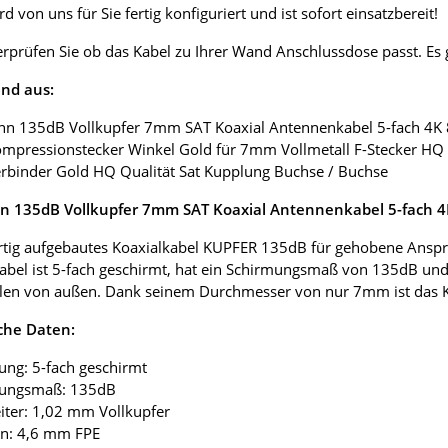
d von uns für Sie fertig konfiguriert und ist sofort einsatzbereit!
erprüfen Sie ob das Kabel zu Ihrer Wand Anschlussdose passt. E
nd aus:
nn 135dB Vollkupfer 7mm SAT Koaxial Antennenkabel 5-fach 4K
ompressionstecker Winkel Gold für 7mm Vollmetall F-Stecker HQ 
erbinder Gold HQ Qualität Sat Kupplung Buchse / Buchse
 135dB Vollkupfer 7mm SAT Koaxial Antennenkabel 5-fach 
tig aufgebautes Koaxialkabel KUPFER 135dB für gehobene Anspr
abel ist 5-fach geschirmt, hat ein Schirmungsmaß von 135dB und
len von außen. Dank seinem Durchmesser von nur 7mm ist das Koax
che Daten:
ung: 5-fach geschirmt
mungsmaß: 135dB
eiter: 1,02 mm Vollkupfer
ion: 4,6 mm FPE