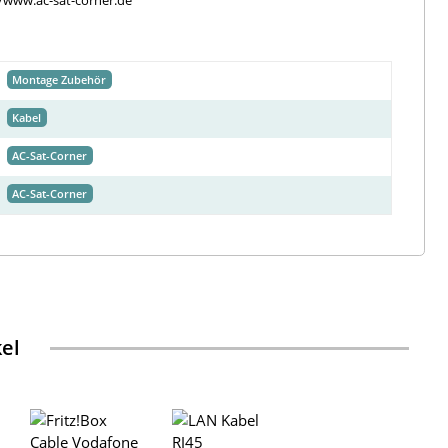
//www.ac-sat-corner.de
Montage Zubehör
Kabel
AC-Sat-Corner
AC-Sat-Corner
kel