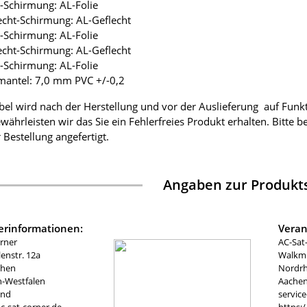
ie-Schirmung: AL-Folie
lecht-Schirmung: AL-Geflecht
ie-Schirmung: AL-Folie
lecht-Schirmung: AL-Geflecht
ie-Schirmung: AL-Folie
mantel: 7,0 mm PVC +/-0,2
bel wird nach der Herstellung und vor der Auslieferung auf Funk
währleisten wir das Sie ein Fehlerfreies Produkt erhalten. Bitte 
 Bestellung angefertigt.
Angaben zur Produkts
lerinformationen:
Veran
rner
AC-Sat
nstr. 12a
Walkmü
chen
Nordrh
n-Westfalen
Aachen
and
servic