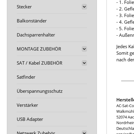
- 1. Fol
Stecker
- 2. Gef
- 3. Fol
Balkonständer
- 4. Gef
- 5. Fol
Dachsparrenhalter
- Außen
Jedes Ka
MONTAGE ZUBEHÖR
Somit ge
nach der
SAT / Kabel ZUBEHÖR
Satfinder
Überspannungsschutz
Herstel
Verstärker
AC-Sat-Co
Walkmühle
52074 Aa
USB Adapter
Nordrhei
Deutschl
Netzwerk Zubehör