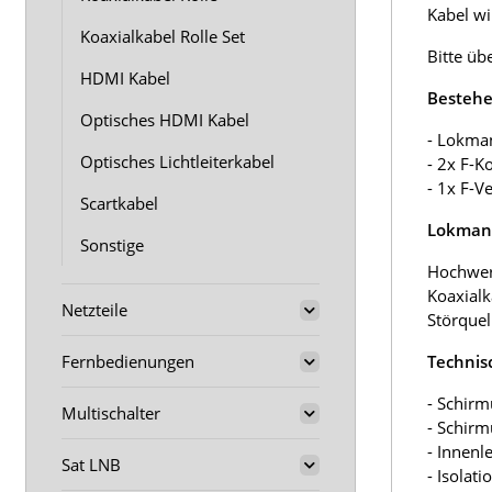
Kabel wir
Koaxialkabel Rolle Set
Bitte üb
HDMI Kabel
Bestehe
Optisches HDMI Kabel
- Lokma
Optisches Lichtleiterkabel
- 2x F-K
- 1x F-V
Scartkabel
Lokmann
Sonstige
Hochwer
Koaxialk
Netzteile
Störquel
Fernbedienungen
Technis
- Schirm
Multischalter
- Schir
- Innenl
Sat LNB
- Isolat