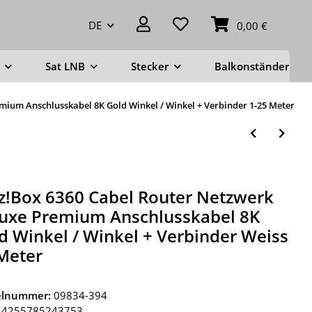
DE
0,00 €
Sat LNB
Stecker
Balkonständer
mium Anschlusskabel 8K Gold Winkel / Winkel + Verbinder 1-25 Meter
tz!Box 6360 Cabel Router Netzwerk
uxe Premium Anschlusskabel 8K
d Winkel / Winkel + Verbinder Weiss
Meter
kelnummer:
09834-394
4255785243753