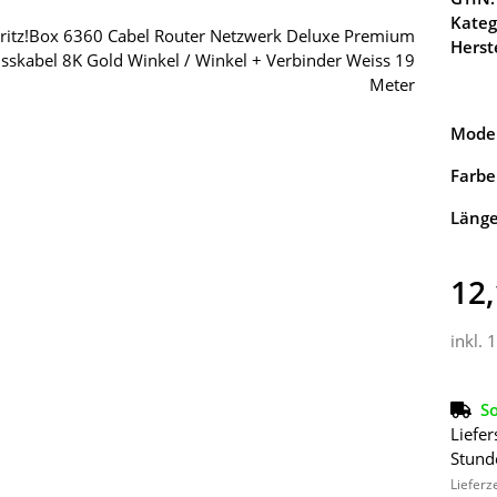
Kateg
Herste
Model
Farbe
Läng
12,
inkl. 
So
Liefer
Stund
Lieferz