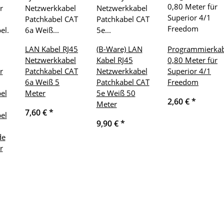
LAN Kabel RJ45
(B-Ware) LAN
Programmierkab
Netzwerkkabel
Kabel RJ45
0,80 Meter für
r
Patchkabel CAT
Netzwerkkabel
Superior 4/1
6a Weiß 5
Patchkabel CAT
Freedom
el
Meter
5e Weiß 50
2,60 €
*
Meter
7,60 €
*
el
9,90 €
*
de
r