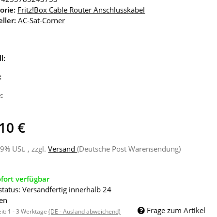
orie:
Fritz!Box Cable Router Anschlusskabel
ller:
AC-Sat-Corner
l:
:
e:
10 €
19% USt. , zzgl.
Versand
(Deutsche Post Warensendung)
fort verfügbar
status: Versandfertig innerhalb 24
en
Frage zum Artikel
eit:
1 - 3 Werktage
(DE - Ausland abweichend)