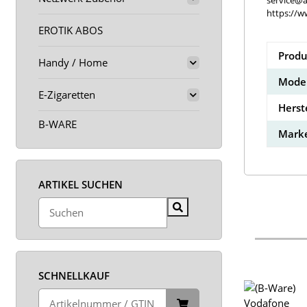
service@a
https://w
EROTIK ABOS
Produ
Handy / Home
Model
E-Zigaretten
Herst
B-WARE
Marke
ARTIKEL SUCHEN
SCHNELLKAUF