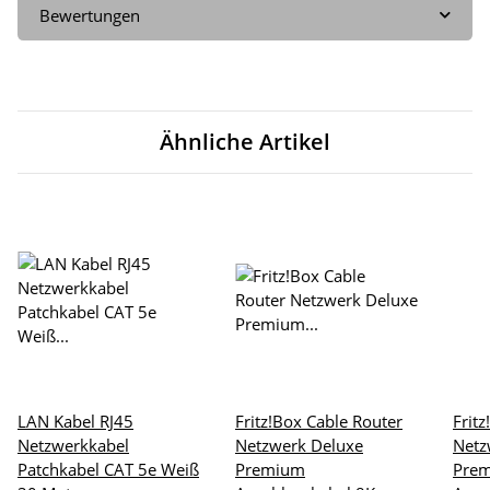
Bewertungen
Ähnliche Artikel
LAN Kabel RJ45
Fritz!Box Cable Router
Frit
Netzwerkkabel
Netzwerk Deluxe
Netz
Patchkabel CAT 5e Weiß
Premium
Pre