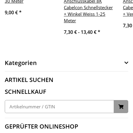
30 Meter
Anschlusskabel 8K
Ansc
Cabelcon Schnellstecker
Cabe
9,00 €
*
+ Winkel Weiss 1-25
+ Ve
Meter
7,30
7,30 € -
13,40 €
*
Kategorien
ARTIKEL SUCHEN
SCHNELLKAUF
GEPRÜFTER ONLINESHOP