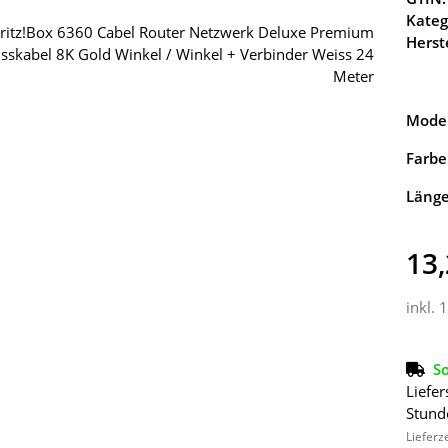
Kateg
Herste
Model
Farbe
Läng
13,
inkl. 
So
Liefer
Stund
Lieferz