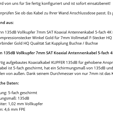
d von uns für Sie fertig konfiguriert und ist sofort einsatzbereit!
erprüfen Sie ob das Kabel zu Ihrer Wand Anschlussdose passt. E
nd aus:
nn 135dB Vollkupfer 7mm SAT Koaxial Antennenkabel 5-fach 4K
ompressionstecker Winkel Gold für 7mm Vollmetall F-Stecker HQ 
erbinder Gold HQ Qualität Sat Kupplung Buchse / Buchse
 135dB Vollkupfer 7mm SAT Koaxial Antennenkabel 5-fach 
tig aufgebautes Koaxialkabel KUPFER 135dB für gehobene Anspr
abel ist 5-fach geschirmt, hat ein Schirmungsmaß von 135dB und
len von außen. Dank seinem Durchmesser von nur 7mm ist das Koax
che Daten:
ung: 5-fach geschirmt
mungsmaß: 135dB
eiter: 1,02 mm Vollkupfer
ion: 4,6 mm FPE