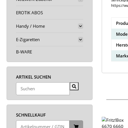
service@a
https://w
EROTIK ABOS
Produ
Handy / Home
Model
E-Zigaretten
Herst
B-WARE
Marke
ARTIKEL SUCHEN
SCHNELLKAUF