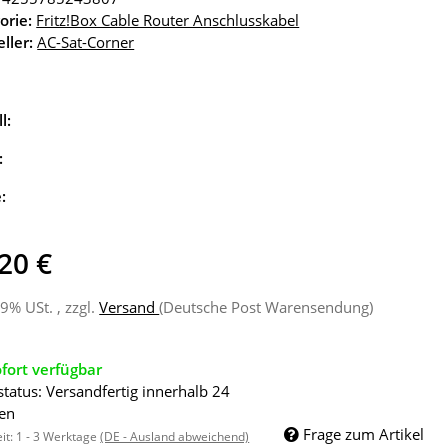
orie:
Fritz!Box Cable Router Anschlusskabel
ller:
AC-Sat-Corner
l:
:
e:
20 €
19% USt. , zzgl.
Versand
(Deutsche Post Warensendung)
fort verfügbar
status: Versandfertig innerhalb 24
en
Frage zum Artikel
eit:
1 - 3 Werktage
(DE - Ausland abweichend)