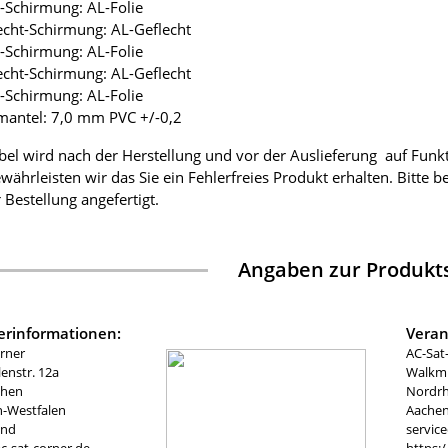
ie-Schirmung: AL-Folie
lecht-Schirmung: AL-Geflecht
ie-Schirmung: AL-Folie
lecht-Schirmung: AL-Geflecht
ie-Schirmung: AL-Folie
mantel: 7,0 mm PVC +/-0,2
bel wird nach der Herstellung und vor der Auslieferung auf Funk
währleisten wir das Sie ein Fehlerfreies Produkt erhalten. Bitte 
 Bestellung angefertigt.
Angaben zur Produkts
lerinformationen:
Veran
rner
AC-Sat
nstr. 12a
Walkmü
chen
Nordrh
n-Westfalen
Aachen
and
servic