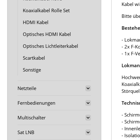
Kabel wir
Koaxialkabel Rolle Set
Bitte üb
HDMI Kabel
Bestehe
Optisches HDMI Kabel
- Lokma
Optisches Lichtleiterkabel
- 2x F-K
- 1x F-V
Scartkabel
Lokmann
Sonstige
Hochwer
Koaxialk
Netzteile
Störquel
Fernbedienungen
Technis
- Schirm
Multischalter
- Schir
- Innenl
Sat LNB
- Isolat