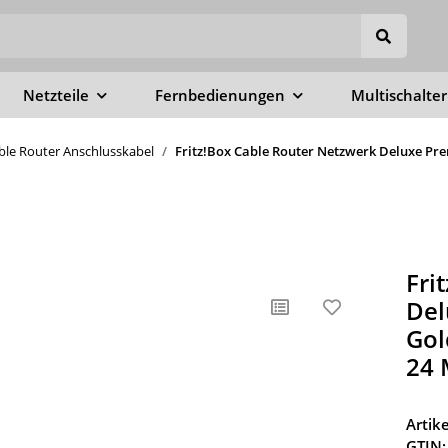
Netzteile
Fernbedienungen
Multischalter
able Router Anschlusskabel
Fritz!Box Cable Router Netzwerk Deluxe Pre
Fri
Del
Gol
24 
Arti
GTIN: