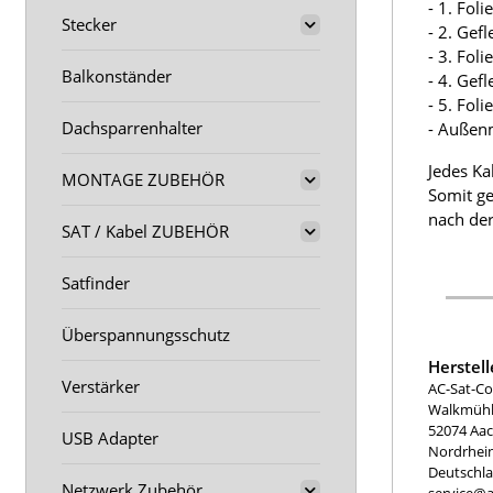
- 1. Fol
Stecker
- 2. Gef
- 3. Fol
Balkonständer
- 4. Gef
- 5. Fol
Dachsparrenhalter
- Außen
Jedes Ka
MONTAGE ZUBEHÖR
Somit ge
nach der
SAT / Kabel ZUBEHÖR
Satfinder
Überspannungsschutz
Herstel
Verstärker
AC-Sat-Co
Walkmühle
52074 Aa
USB Adapter
Nordrhei
Deutschl
Netzwerk Zubehör