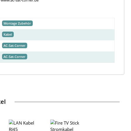
//www.ac-sat-corner.de
Montage Zubehör
Kabel
AC-Sat-Corner
AC-Sat-Corner
kel