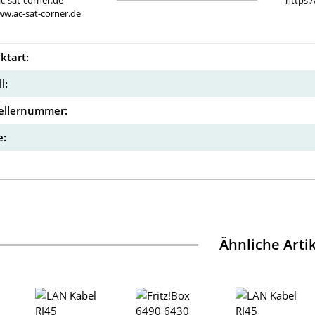
c-sat-corner.de
https:
ww.ac-sat-corner.de
ktart:
l:
ellernummer:
:
Ähnliche Arti