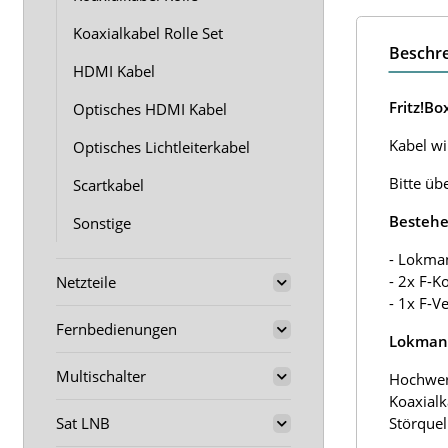
Koaxialkabel Rolle Set
Beschr
HDMI Kabel
Fritz!B
Optisches HDMI Kabel
Kabel wir
Optisches Lichtleiterkabel
Bitte üb
Scartkabel
Bestehe
Sonstige
- Lokma
- 2x F-K
Netzteile
- 1x F-V
Fernbedienungen
Lokmann
Multischalter
Hochwer
Koaxialk
Sat LNB
Störquel