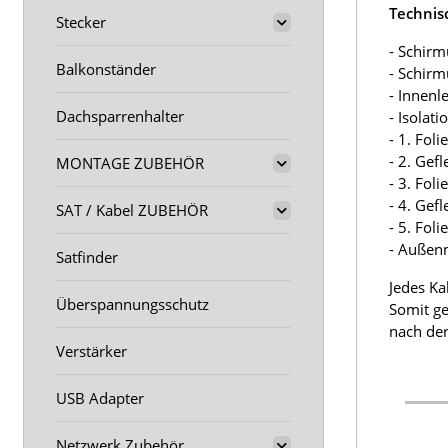
Technis
Stecker
- Schirm
Balkonständer
- Schir
- Innenl
Dachsparrenhalter
- Isolat
- 1. Fol
- 2. Gef
MONTAGE ZUBEHÖR
- 3. Fol
- 4. Gef
SAT / Kabel ZUBEHÖR
- 5. Fol
- Außen
Satfinder
Jedes Ka
Überspannungsschutz
Somit ge
nach der
Verstärker
USB Adapter
Netzwerk Zubehör