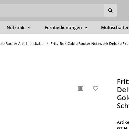
Netzteile
Fernbedienungen
Multischalter
able Router Anschlusskabel
Fritz!Box Cable Router Netzwerk Deluxe Pre
Fri
Del
Gol
Sch
Arti
GTIN: