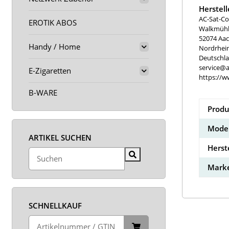
Herstel
AC-Sat-Co
EROTIK ABOS
Walkmühle
52074 Aa
Handy / Home
Nordrhei
Deutschl
service@a
E-Zigaretten
https://w
B-WARE
Produ
Model
ARTIKEL SUCHEN
Herst
Marke
SCHNELLKAUF