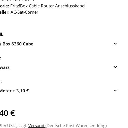
orie:
Fritz!Box Cable Router Anschlusskabel
ller:
AC-Sat-Corner
l:
tz!Box 6360 Cabel
:
warz
e:
Meter
+ 3,10 €
40 €
19% USt. , zzgl.
Versand
(Deutsche Post Warensendung)