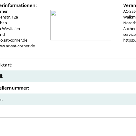
lerinformationen:
Veran
rner
AC-Sat
nstr. 12a
Walkmü
chen
Nordrh
n-Westfalen
Aachen
and
servic
c-sat-corner.de
https:
ww.ac-sat-corner.de
ktart:
l:
ellernummer:
: