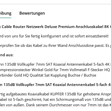
eibung
Bewertungen
ox Cable Router Netzwerk Deluxe Premium Anschlusskabel 8K G
d von uns für Sie fertig konfiguriert und ist sofort einsatzbereit!
erprüfen Sie ob das Kabel zu Ihrer Wand Anschlussdose passt. E
nd aus:
nn 135dB Vollkupfer 7mm SAT Koaxial Antennenkabel 5-fach 4K
ompressionstecker Winkel Gold für 7mm Vollmetall F-Stecker HQ 
erbinder Gold HQ Qualität Sat Kupplung Buchse / Buchse
 135dB Vollkupfer 7mm SAT Koaxial Antennenkabel 5-fach 
tig aufgebautes Koaxialkabel KUPFER 135dB für gehobene Anspr
abel ist 5-fach geschirmt, hat ein Schirmungsmaß von 135dB und
len von außen. Dank seinem Durchmesser von nur 7mm ist das Koax