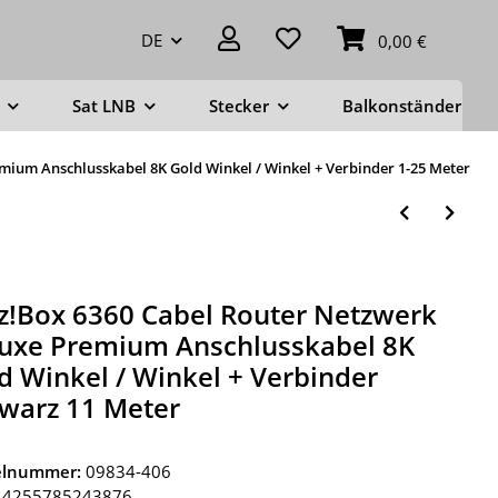
DE
0,00 €
Sat LNB
Stecker
Balkonständer
mium Anschlusskabel 8K Gold Winkel / Winkel + Verbinder 1-25 Meter
tz!Box 6360 Cabel Router Netzwerk
uxe Premium Anschlusskabel 8K
d Winkel / Winkel + Verbinder
warz 11 Meter
kelnummer:
09834-406
4255785243876