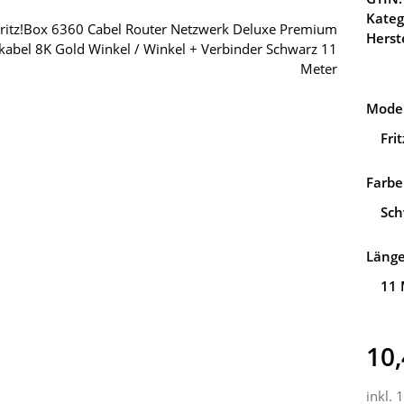
Kateg
Herste
Model
Fri
Farbe
Sch
Läng
11 
10,
inkl. 