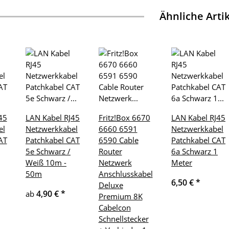
Ähnliche Arti
45
LAN Kabel RJ45
Fritz!Box 6670
LAN Kabel RJ45
el
Netzwerkkabel
6660 6591
Netzwerkkabel
AT
Patchkabel CAT
6590 Cable
Patchkabel CAT
5e Schwarz /
Router
6a Schwarz 1
Weiß 10m -
Netzwerk
Meter
50m
Anschlusskabel
6,50 €
*
Deluxe
4,90 €
*
ab
Premium 8K
Cabelcon
Schnellstecker