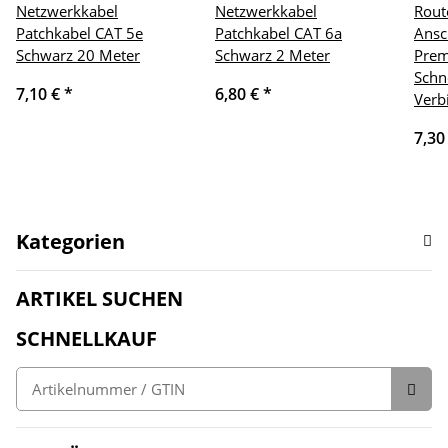
Netzwerkkabel
Netzwerkkabel
Rout
Patchkabel CAT 5e
Patchkabel CAT 6a
Ansc
Schwarz 20 Meter
Schwarz 2 Meter
Prem
Schn
7,10 €
*
6,80 €
*
Verb
7,30
Kategorien
ARTIKEL SUCHEN
SCHNELLKAUF