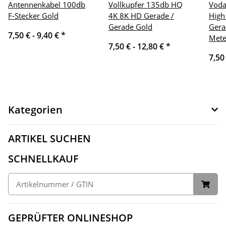
Antennenkabel 100db
Vollkupfer 135db HQ
Voda
F-Stecker Gold
4K 8K HD Gerade /
High
Gerade Gold
Gera
7,50 € -
9,40 €
*
Mete
7,50 € -
12,80 €
*
7,50
Kategorien
ARTIKEL SUCHEN
SCHNELLKAUF
GEPRÜFTER ONLINESHOP