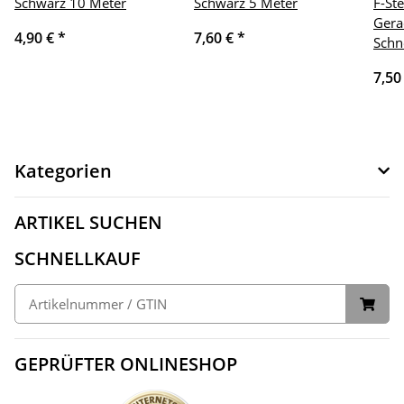
Schwarz 10 Meter
Schwarz 5 Meter
F-St
Gera
4,90 €
*
7,60 €
*
Schn
7,50
Kategorien
ARTIKEL SUCHEN
SCHNELLKAUF
GEPRÜFTER ONLINESHOP