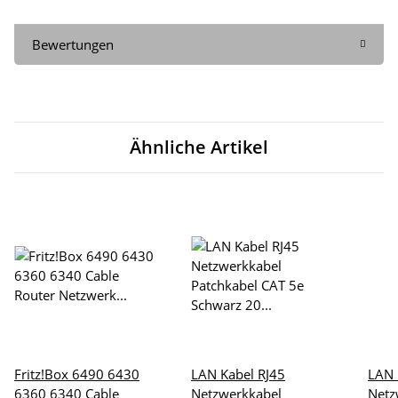
Bewertungen
Ähnliche Artikel
Fritz!Box 6490 6430
LAN Kabel RJ45
LAN 
6360 6340 Cable
Netzwerkkabel
Netz