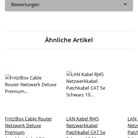
Bewertungen
Ähnliche Artikel
Fritz!Box Cable Router
LAN Kabel RJ45
LAN 
Netzwerk Deluxe
Netzwerkkabel
Netz
Premium
Patchkabel CAT 5e
Patc