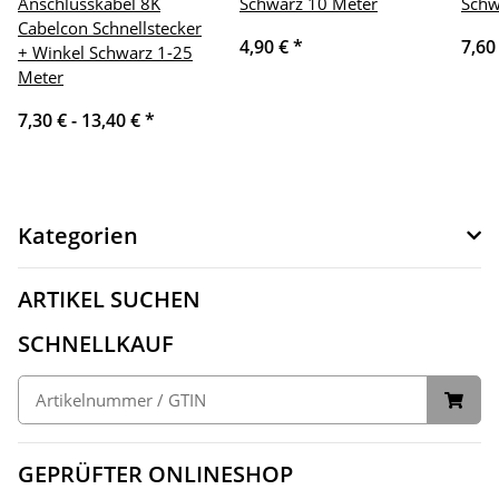
Anschlusskabel 8K
Schwarz 10 Meter
Schw
Cabelcon Schnellstecker
4,90 €
*
7,60
+ Winkel Schwarz 1-25
Meter
7,30 € -
13,40 €
*
Kategorien
ARTIKEL SUCHEN
SCHNELLKAUF
GEPRÜFTER ONLINESHOP