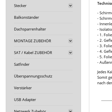
Technis
Stecker
- Schirm
Balkonständer
- Schir
- Innenl
Dachsparrenhalter
- Isolat
- 1. Fol
- 2. Gef
MONTAGE ZUBEHÖR
- 3. Fol
- 4. Gef
SAT / Kabel ZUBEHÖR
- 5. Fol
- Außen
Satfinder
Jedes Ka
Überspannungsschutz
Somit ge
nach der
Verstärker
USB Adapter
Netzwerk Zubehör