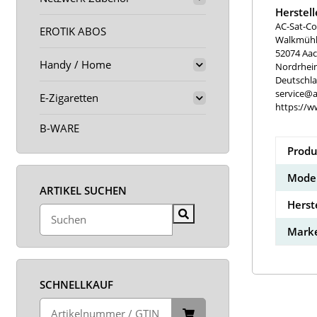
Herstel
AC-Sat-Co
EROTIK ABOS
Walkmühle
52074 Aa
Handy / Home
Nordrhei
Deutschl
service@a
E-Zigaretten
https://w
B-WARE
Produ
Model
ARTIKEL SUCHEN
Herst
Marke
SCHNELLKAUF