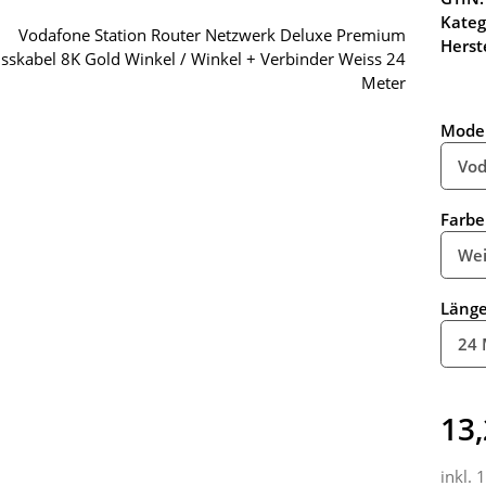
Kateg
Herste
Model
Vod
Farbe
Wei
Läng
24 
13,
inkl. 