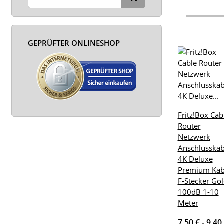
GEPRÜFTER ONLINESHOP
Fritz!Box Cab
Router
Netzwerk
Anschlusskab
4K Deluxe
Premium Kab
F-Stecker Go
100dB 1-10
Meter
7,50 € -
9,40