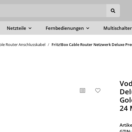
Netzteile
Fernbedienungen
Multischalter
able Router Anschlusskabel
Fritz!Box Cable Router Netzwerk Deluxe Pre
Vod
Del
Gol
24 
Arti
GTIN: