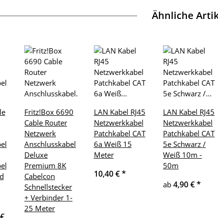
Ähnliche Arti
le
Fritz!Box 6690
LAN Kabel RJ45
LAN Kabel RJ45
Cable Router
Netzwerkkabel
Netzwerkkabel
Netzwerk
Patchkabel CAT
Patchkabel CAT
el
Anschlusskabel
6a Weiß 15
5e Schwarz /
Deluxe
Meter
Weiß 10m -
el
Premium 8K
50m
10,40 €
*
ld
Cabelcon
4,90 €
*
ab
Schnellstecker
+ Verbinder 1-
25 Meter
 €