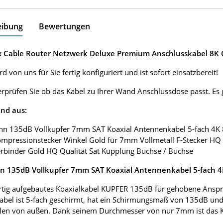
eibung
Bewertungen
ox Cable Router Netzwerk Deluxe Premium Anschlusskabel 8K G
d von uns für Sie fertig konfiguriert und ist sofort einsatzbereit!
erprüfen Sie ob das Kabel zu Ihrer Wand Anschlussdose passt. E
nd aus:
nn 135dB Vollkupfer 7mm SAT Koaxial Antennenkabel 5-fach 4K
ompressionstecker Winkel Gold für 7mm Vollmetall F-Stecker HQ 
erbinder Gold HQ Qualität Sat Kupplung Buchse / Buchse
 135dB Vollkupfer 7mm SAT Koaxial Antennenkabel 5-fach 
tig aufgebautes Koaxialkabel KUPFER 135dB für gehobene Anspr
abel ist 5-fach geschirmt, hat ein Schirmungsmaß von 135dB und
len von außen. Dank seinem Durchmesser von nur 7mm ist das Koax