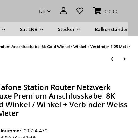
DE
0,00 €
Sat LNB
Stecker
Balkonständer
mium Anschlusskabel 8K Gold Winkel / Winkel + Verbinder 1-25 Meter
afone Station Router Netzwerk
uxe Premium Anschlusskabel 8K
d Winkel / Winkel + Verbinder Weiss
Meter
kelnummer:
09834-479
4255785244606