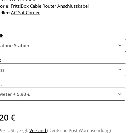
orie:
Fritz!Box Cable Router Anschlusskabel
ller:
AC-Sat-Corner
l:
afone Station
:
ss
e:
Meter
+ 5,90 €
20 €
19% USt. , zzgl.
Versand
(Deutsche Post Warensendung)