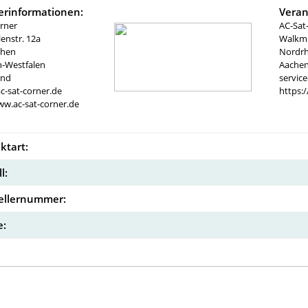
lerinformationen:
Veran
rner
AC-Sat
nstr. 12a
Walkmü
chen
Nordrh
n-Westfalen
Aachen
and
servic
c-sat-corner.de
https:
ww.ac-sat-corner.de
ktart:
l:
ellernummer:
: