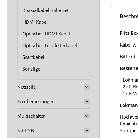
Koaxialkabel Rolle Set
Beschr
HDMI Kabel
Fritz!B
Optisches HDMI Kabel
Kabel wir
Optisches Lichtleiterkabel
Bitte üb
Scartkabel
Bestehe
Sonstige
- Lokma
- 2x F-K
Netzteile
- 1x F-V
Fernbedienungen
Lokmann
Multischalter
Hochwer
Koaxialk
Sat LNB
Störquel