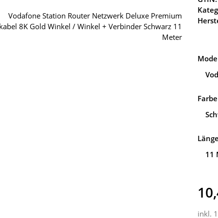
Kateg
Herste
Model
Vod
Farbe
Sch
Läng
11 
10,
inkl. 