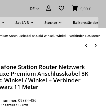
DE
0,00 €
Sat LNB
Stecker
Balkonständer
mium Anschlusskabel 8K Gold Winkel / Winkel + Verbinder 1-25 Meter
afone Station Router Netzwerk
uxe Premium Anschlusskabel 8K
d Winkel / Winkel + Verbinder
warz 11 Meter
kelnummer:
09834-486
4255785244675