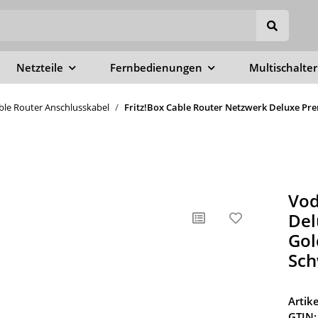
Netzteile
Fernbedienungen
Multischalter
able Router Anschlusskabel
Fritz!Box Cable Router Netzwerk Deluxe Pre
Vod
Del
Gol
Sch
Arti
GTIN: