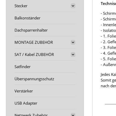
Technis
Stecker
- Schirm
Balkonständer
- Schir
- Innenl
Dachsparrenhalter
- Isolat
- 1. Fol
- 2. Gef
MONTAGE ZUBEHÖR
- 3. Fol
- 4. Gef
SAT / Kabel ZUBEHÖR
- 5. Fol
- Außen
Satfinder
Jedes Ka
Überspannungsschutz
Somit ge
nach der
Verstärker
USB Adapter
Netzwerk Zubehör