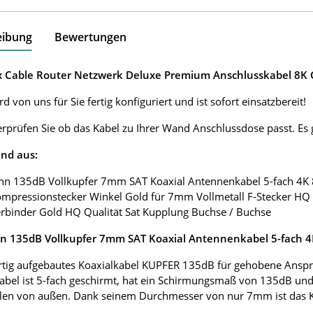
eibung
Bewertungen
ox Cable Router Netzwerk Deluxe Premium Anschlusskabel 8K G
d von uns für Sie fertig konfiguriert und ist sofort einsatzbereit!
erprüfen Sie ob das Kabel zu Ihrer Wand Anschlussdose passt. E
nd aus:
nn 135dB Vollkupfer 7mm SAT Koaxial Antennenkabel 5-fach 4K
ompressionstecker Winkel Gold für 7mm Vollmetall F-Stecker HQ 
erbinder Gold HQ Qualität Sat Kupplung Buchse / Buchse
 135dB Vollkupfer 7mm SAT Koaxial Antennenkabel 5-fach 
tig aufgebautes Koaxialkabel KUPFER 135dB für gehobene Anspr
abel ist 5-fach geschirmt, hat ein Schirmungsmaß von 135dB und
len von außen. Dank seinem Durchmesser von nur 7mm ist das Koax