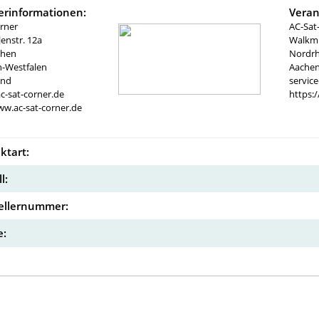
lerinformationen:
Veran
rner
AC-Sat
nstr. 12a
Walkmü
chen
Nordrh
n-Westfalen
Aachen
and
servic
c-sat-corner.de
https:
ww.ac-sat-corner.de
ktart:
l:
ellernummer:
: