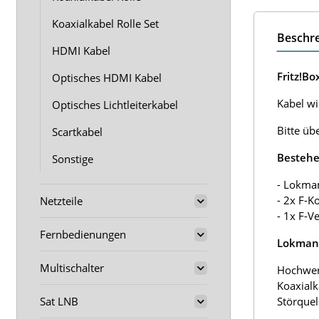
Koaxialkabel Rolle Set
Beschr
HDMI Kabel
Fritz!B
Optisches HDMI Kabel
Kabel wir
Optisches Lichtleiterkabel
Bitte üb
Scartkabel
Bestehe
Sonstige
- Lokma
- 2x F-K
Netzteile
- 1x F-V
Fernbedienungen
Lokmann
Multischalter
Hochwer
Koaxialk
Sat LNB
Störquel