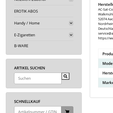
Herstel
AC-Sat-Co
EROTIK ABOS
Walkmühle
52074 Aa
Handy / Home
Nordrhei
Deutschl
service@a
E-Zigaretten
https://w
B-WARE
Produ
Model
ARTIKEL SUCHEN
Herst
Marke
SCHNELLKAUF