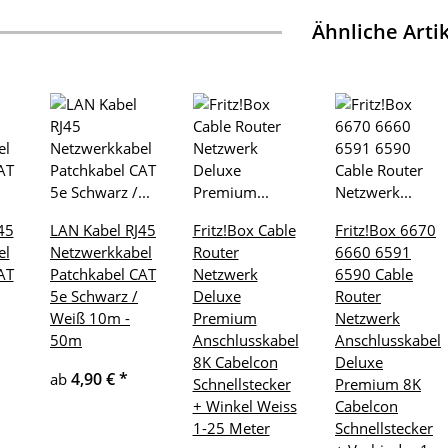
Ähnliche Arti
45
LAN Kabel RJ45
Fritz!Box Cable
Fritz!Box 6670
el
Netzwerkkabel
Router
6660 6591
AT
Patchkabel CAT
Netzwerk
6590 Cable
5e Schwarz /
Deluxe
Router
Weiß 10m -
Premium
Netzwerk
50m
Anschlusskabel
Anschlusskabel
8K Cabelcon
Deluxe
4,90 €
*
ab
Schnellstecker
Premium 8K
+ Winkel Weiss
Cabelcon
1-25 Meter
Schnellstecker