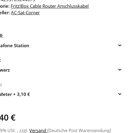
orie:
Fritz!Box Cable Router Anschlusskabel
ller:
AC-Sat-Corner
l:
afone Station
:
warz
e:
Meter
+ 3,10 €
40 €
19% USt. , zzgl.
Versand
(Deutsche Post Warensendung)