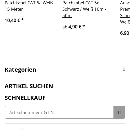
Patchkabel CAT 6a Weiß
Patchkabel CAT 5e
Ansc
15 Meter
Schwarz / Weiß 10m -
Prem
50m
Schn
10,40 €
*
Weiß
4,90 €
*
ab
6,90
Kategorien
ARTIKEL SUCHEN
SCHNELLKAUF