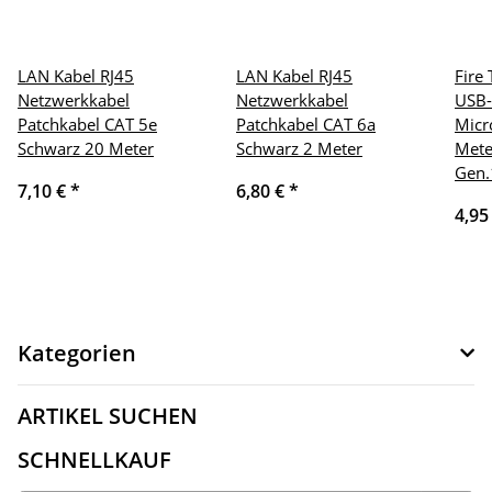
LAN Kabel RJ45
LAN Kabel RJ45
Fire
Netzwerkkabel
Netzwerkkabel
USB-
Patchkabel CAT 5e
Patchkabel CAT 6a
Micr
Schwarz 20 Meter
Schwarz 2 Meter
Mete
Gen.
7,10 €
*
6,80 €
*
4,95
Kategorien
ARTIKEL SUCHEN
SCHNELLKAUF