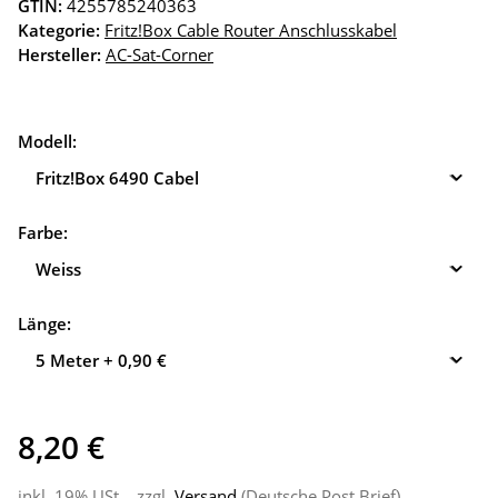
GTIN:
4255785240363
Kategorie:
Fritz!Box Cable Router Anschlusskabel
Hersteller:
AC-Sat-Corner
Modell:
Fritz!Box 6490 Cabel
Farbe:
Weiss
Länge:
5 Meter
+ 0,90 €
8,20 €
inkl. 19% USt. , zzgl.
Versand
(Deutsche Post Brief)