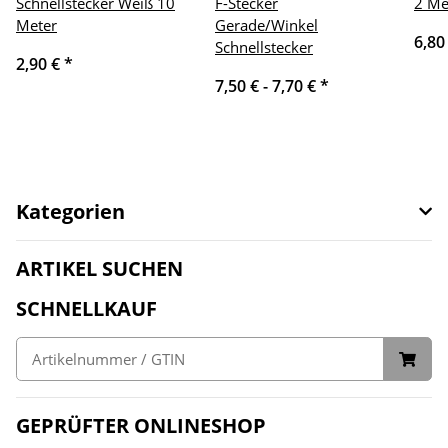
Schnellstecker Weiß 10
F-Stecker
2 Me
Meter
Gerade/Winkel
6,80
Schnellstecker
2,90 €
*
7,50 € -
7,70 €
*
Kategorien
ARTIKEL SUCHEN
SCHNELLKAUF
GEPRÜFTER ONLINESHOP