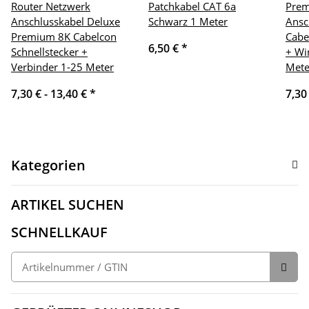
Router Netzwerk
Patchkabel CAT 6a
Pre
Anschlusskabel Deluxe
Schwarz 1 Meter
Ansc
Premium 8K Cabelcon
Cabe
6,50 €
*
Schnellstecker +
+ Wi
Verbinder 1-25 Meter
Mete
7,30 € -
13,40 €
*
7,30
Kategorien
ARTIKEL SUCHEN
SCHNELLKAUF