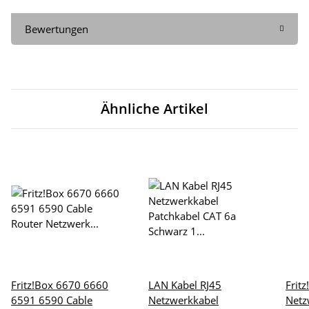
Bewertungen
Ähnliche Artikel
Fritz!Box 6670 6660
LAN Kabel RJ45
Frit
6591 6590 Cable
Netzwerkkabel
Netz