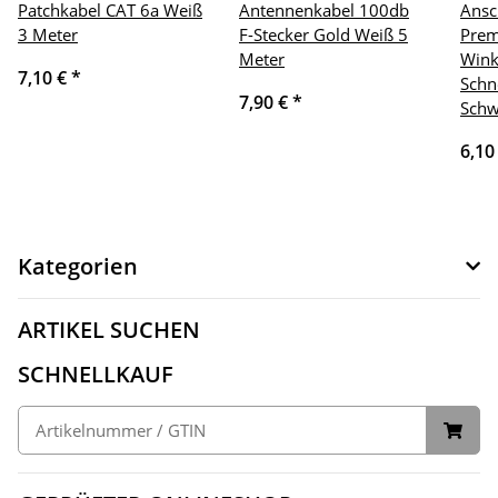
Patchkabel CAT 6a Weiß
Antennenkabel 100db
Ansc
3 Meter
F-Stecker Gold Weiß 5
Prem
Meter
Wink
7,10 €
*
Schn
7,90 €
*
Schw
6,10
Kategorien
ARTIKEL SUCHEN
SCHNELLKAUF