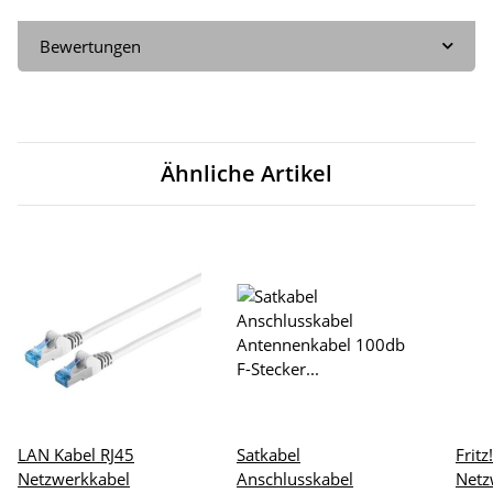
Bewertungen
Ähnliche Artikel
LAN Kabel RJ45
Satkabel
Frit
Netzwerkkabel
Anschlusskabel
Netz