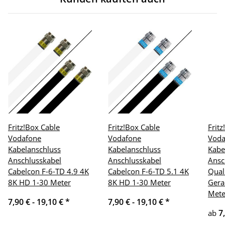
Fritz!Box Cable
Fritz!Box Cable
Frit
Vodafone
Vodafone
Voda
Kabelanschluss
Kabelanschluss
Kabe
Anschlusskabel
Anschlusskabel
Ansc
Cabelcon F-6-TD 4.9 4K
Cabelcon F-6-TD 5.1 4K
Qual
8K HD 1-30 Meter
8K HD 1-30 Meter
Gera
Mete
7,90 € -
19,10 €
*
7,90 € -
19,10 €
*
7
ab