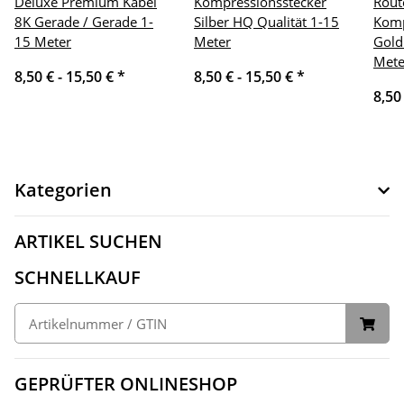
Deluxe Premium Kabel
Kompressionsstecker
Rout
8K Gerade / Gerade 1-
Silber HQ Qualität 1-15
Komp
15 Meter
Meter
Gold
Mete
8,50 € -
15,50 €
*
8,50 € -
15,50 €
*
8,50
Kategorien
ARTIKEL SUCHEN
SCHNELLKAUF
GEPRÜFTER ONLINESHOP