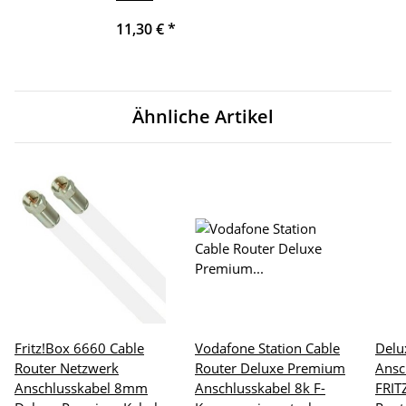
11,30 €
*
Ähnliche Artikel
Fritz!Box 6660 Cable
Vodafone Station Cable
Delu
Router Netzwerk
Router Deluxe Premium
Ansc
Anschlusskabel 8mm
Anschlusskabel 8k F-
FRIT