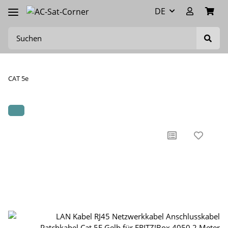
DE
CAT 5e