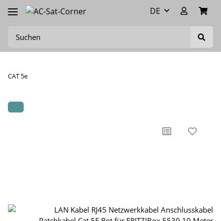
DE
CAT 5e