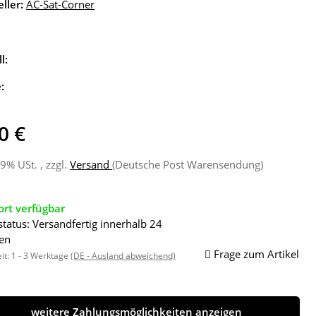
ller:
AC-Sat-Corner
l:
e:
0 €
19% USt. , zzgl.
Versand
(Deutsche Post Warensendung)
ort verfügbar
status: Versandfertig innerhalb 24
en
Frage zum Artikel
eit:
1 - 3 Werktage
(DE - Ausland abweichend)
weitere Zahlungsmöglichkeiten anzeigen