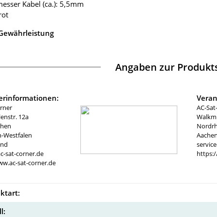
esser Kabel (ca.): 5,5mm
rot
 Gewährleistung
Angaben zur Produkts
lerinformationen:
Veran
rner
AC-Sat
nstr. 12a
Walkmü
chen
Nordrh
n-Westfalen
Aachen
and
servic
c-sat-corner.de
https:
ww.ac-sat-corner.de
ktart:
l: