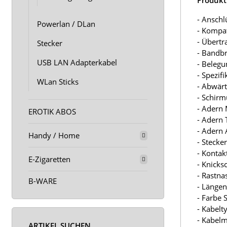
- Anschl
Powerlan / DLan
- Kompa
- Übertr
Stecker
- Bandbr
USB LAN Adapterkabel
- Belegu
- Spezifi
WLan Sticks
- Abwärt
- Schirm
- Adern 
EROTIK ABOS
- Adern T
- Adern A
Handy / Home
- Stecke
- Kontak
E-Zigaretten
- Knicksc
- Rastna
B-WARE
- Längen
- Farbe 
- Kabelt
- Kabelm
ARTIKEL SUCHEN