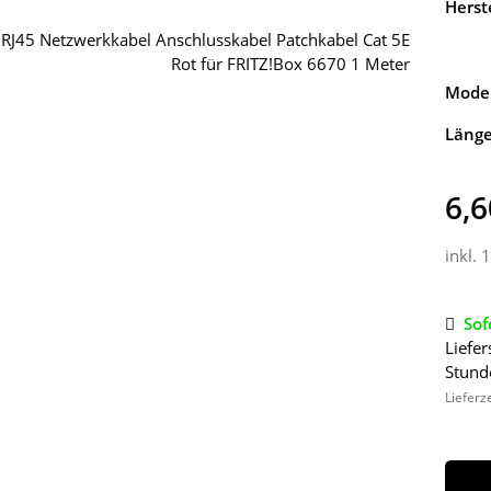
Herste
Model
Läng
6,6
inkl. 
Sof
Liefer
Stund
Lieferz