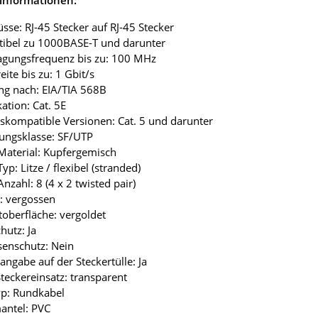
üsse: RJ-45 Stecker auf RJ-45 Stecker
tibel zu 1000BASE-T und darunter
agungsfrequenz bis zu: 100 MHz
eite bis zu: 1 Gbit/s
ng nach: EIA/TIA 568B
kation: Cat. 5E
skompatible Versionen: Cat. 5 und darunter
ungsklasse: SF/UTP
Material: Kupfergemisch
yp: Litze / flexibel (stranded)
nzahl: 8 (4 x 2 twisted pair)
r: vergossen
toberfläche: vergoldet
hutz: Ja
senschutz: Nein
angabe auf der Steckertülle: Ja
Steckereinsatz: transparent
yp: Rundkabel
antel: PVC