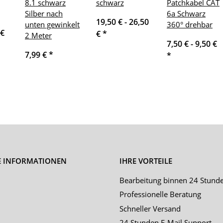
8.1 schwarz
schwarz
Patchkabel CAT
Silber nach
6a Schwarz
19,50 € -
26,50
unten gewinkelt
360° drehbar
 €
€
*
2 Meter
7,50 € -
9,50 €
7,99 €
*
*
E INFORMATIONEN
IHRE VORTEILE
Bearbeitung binnen 24 Stund
Professionelle Beratung
Schneller Versand
24 Stunden E-Mail Support