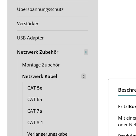
Überspannungsschutz
Verstärker
USB Adapter
Netzwerk Zubehör
Montage Zubehör
Netzwerk Kabel
CAT 5e
Beschr
CAT 6a
Fritz!B
CAT 7a
Mit eine
CAT 8.1
oder Net
Verlängerungskabel
Produkt