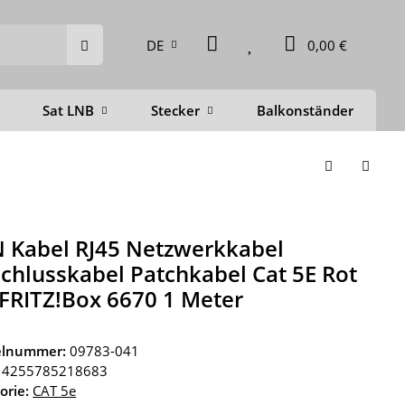
DE
0,00 €
Sat LNB
Stecker
Balkonständer
D
 Kabel RJ45 Netzwerkkabel
chlusskabel Patchkabel Cat 5E Rot
 FRITZ!Box 6670 1 Meter
kelnummer:
09783-041
4255785218683
orie:
CAT 5e