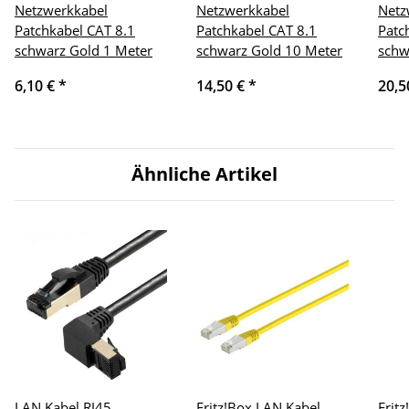
Netzwerkkabel
Netzwerkkabel
Netz
Patchkabel CAT 8.1
Patchkabel CAT 8.1
Patc
schwarz Gold 1 Meter
schwarz Gold 10 Meter
schw
6,10 €
*
14,50 €
*
20,5
Ähnliche Artikel
LAN Kabel RJ45
Fritz!Box LAN Kabel
Frit