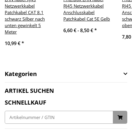
Netzwerkkabel
RJ45 Netzwerkkabel
RJ45
Patchkabel CAT 8.1
Anschlusskabel
Ansc
schwarz Silber nach
Patchkabel Cat 5E Gelb
schw
unten gewinkelt 5
oben
6,60 € -
8,50 €
*
Meter
7,80
10,99 €
*
Kategorien
ARTIKEL SUCHEN
SCHNELLKAUF