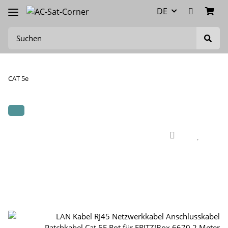
DE
CAT 5e