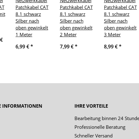
el
Netzwerkkabel
Netzwerkkabel
Netzwerkkabel
AT
Patchkabel CAT
Patchkabel CAT
Patchkabel CAT
mit
8.1 schwarz
8.1 schwarz
8.1 schwarz
Silber nach
Silber nach
Silber nach
oben gewinkelt
oben gewinkelt
oben gewinkelt
1 Meter
2 Meter
3 Meter
 €
6,99 €
*
7,99 €
*
8,99 €
*
E INFORMATIONEN
IHRE VORTEILE
Bearbeitung binnen 24 Stund
Professionelle Beratung
Schneller Versand