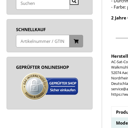
- Durchm
- Farbe: 
2 Jahre
SCHNELLKAUF
Herstel
AC-Sat-Co
GEPRÜFTER ONLINESHOP
Walkmühle
52074 Aa
Nordrhei
Deutschl
service@a
https://w
Produ
Model