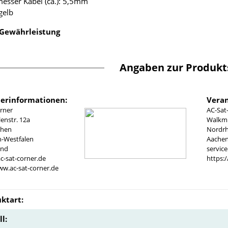
esser Kabel (ca.): 5,5mm
gelb
 Gewährleistung
Angaben zur Produkt
lerinformationen:
Veran
rner
AC-Sat
nstr. 12a
Walkmü
chen
Nordrh
n-Westfalen
Aachen
and
servic
c-sat-corner.de
https:
ww.ac-sat-corner.de
ktart:
l: