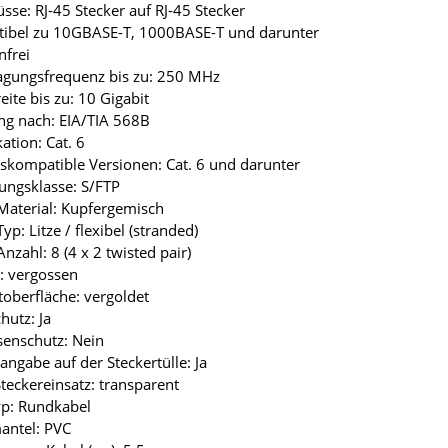
üsse: RJ-45 Stecker auf RJ-45 Stecker
tibel zu 10GBASE-T, 1000BASE-T und darunter
nfrei
agungsfrequenz bis zu: 250 MHz
eite bis zu: 10 Gigabit
ng nach: EIA/TIA 568B
kation: Cat. 6
skompatible Versionen: Cat. 6 und darunter
ungsklasse: S/FTP
Material: Kupfergemisch
yp: Litze / flexibel (stranded)
nzahl: 8 (4 x 2 twisted pair)
r: vergossen
toberfläche: vergoldet
hutz: Ja
senschutz: Nein
angabe auf der Steckertülle: Ja
Steckereinsatz: transparent
yp: Rundkabel
antel: PVC