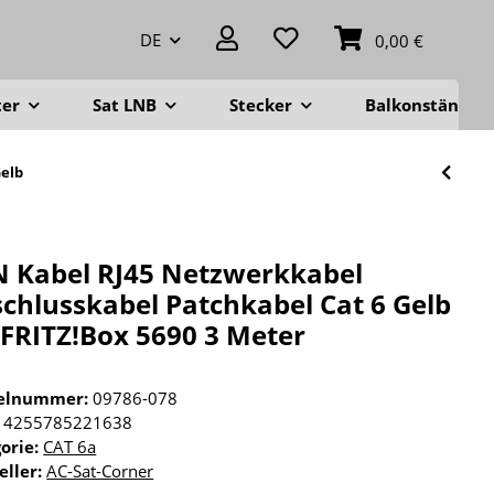
DE
0,00 €
ter
Sat LNB
Stecker
Balkonständer
Gelb
 Kabel RJ45 Netzwerkkabel
chlusskabel Patchkabel Cat 6 Gelb
 FRITZ!Box 5690 3 Meter
kelnummer:
09786-078
4255785221638
orie:
CAT 6a
eller:
AC-Sat-Corner