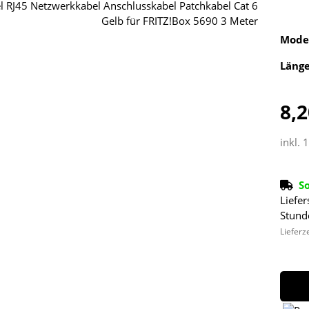
Mode
Läng
8,2
inkl. 
S
Liefer
Stund
Lieferz