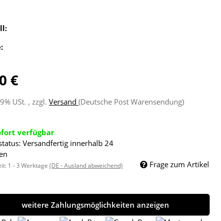
ll:
e:
0 €
19% USt. , zzgl.
Versand
(Deutsche Post Warensendung)
ofort verfügbar
status: Versandfertig innerhalb 24
en
Frage zum Artikel
eit:
1 - 3 Werktage
(DE - Ausland abweichend)
weitere Zahlungsmöglichkeiten anzeigen