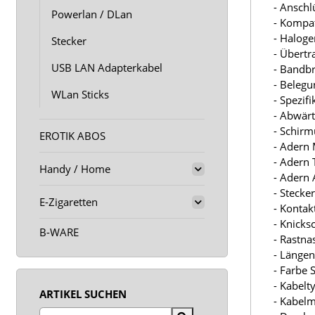
- Anschl
Powerlan / DLan
- Kompa
- Haloge
Stecker
- Übertr
USB LAN Adapterkabel
- Bandbr
- Belegu
WLan Sticks
- Spezifi
- Abwärt
- Schirm
EROTIK ABOS
- Adern 
- Adern T
Handy / Home
- Adern A
- Stecke
E-Zigaretten
- Kontak
- Knicksc
B-WARE
- Rastna
- Längen
- Farbe 
- Kabelt
ARTIKEL SUCHEN
- Kabelm