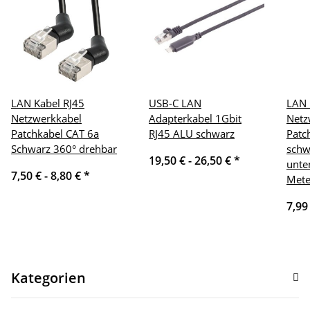
LAN Kabel RJ45
USB-C LAN
LAN 
Netzwerkkabel
Adapterkabel 1Gbit
Netz
Patchkabel CAT 6a
RJ45 ALU schwarz
Patc
Schwarz 360° drehbar
schw
19,50 € -
26,50 €
*
unte
7,50 € -
8,80 €
*
Mete
7,99
Kategorien