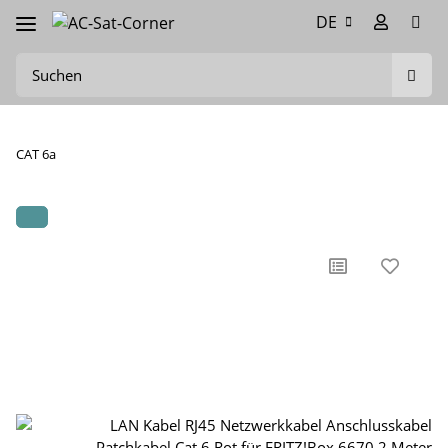
DE
CAT 6a