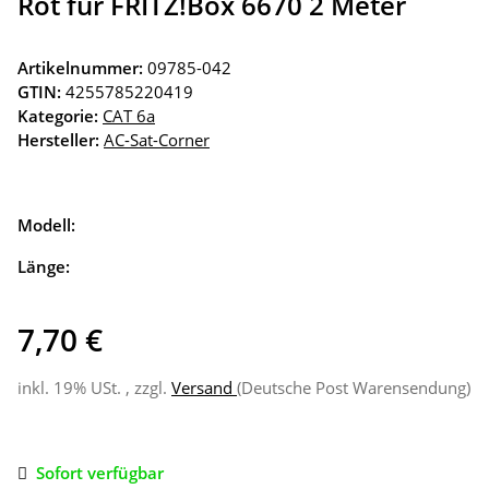
Rot für FRITZ!Box 6670 2 Meter
Artikelnummer:
09785-042
GTIN:
4255785220419
Kategorie:
CAT 6a
Hersteller:
AC-Sat-Corner
Modell:
Länge:
7,70 €
inkl. 19% USt. , zzgl.
Versand
(Deutsche Post Warensendung)
Sofort verfügbar