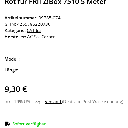
Rot für FRITZ!Box 7510 5 Meter
Artikelnummer:
09785-074
GTIN:
4255785220730
Kategorie:
CAT 6a
Hersteller:
AC-Sat-Corner
Modell:
Länge:
9,30 €
inkl. 19% USt. , zzgl.
Versand
(Deutsche Post Warensendung)
Sofort verfügbar