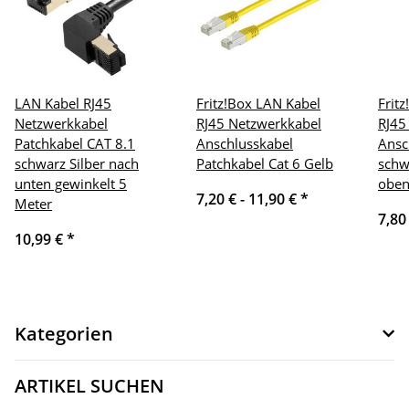
LAN Kabel RJ45
Fritz!Box LAN Kabel
Frit
Netzwerkkabel
RJ45 Netzwerkkabel
RJ45
Patchkabel CAT 8.1
Anschlusskabel
Ansc
schwarz Silber nach
Patchkabel Cat 6 Gelb
schw
unten gewinkelt 5
oben
7,20 € -
11,90 €
*
Meter
7,80
10,99 €
*
Kategorien
ARTIKEL SUCHEN