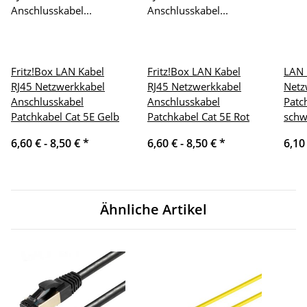
Fritz!Box LAN Kabel
Fritz!Box LAN Kabel
LAN 
RJ45 Netzwerkkabel
RJ45 Netzwerkkabel
Netz
Anschlusskabel
Anschlusskabel
Patc
Patchkabel Cat 5E Gelb
Patchkabel Cat 5E Rot
schw
6,60 € -
8,50 €
*
6,60 € -
8,50 €
*
6,10
Ähnliche Artikel