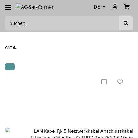
DE
CAT 6a