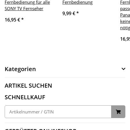
Fernbedienung für alle
Fernbedienung
Fern
SONY TV Fernseher
pass
9,99 €
*
Pana
16,95 €
*
kein
nöti
16,9
Kategorien
ARTIKEL SUCHEN
SCHNELLKAUF