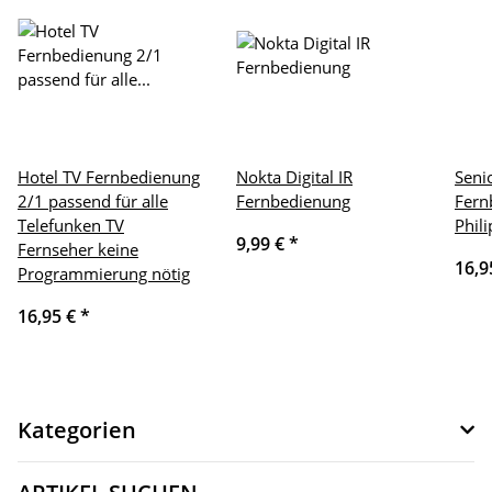
Hotel TV Fernbedienung
Nokta Digital IR
Seni
2/1 passend für alle
Fernbedienung
Fern
Telefunken TV
Phil
9,99 €
*
Fernseher keine
16,9
Programmierung nötig
16,95 €
*
Kategorien