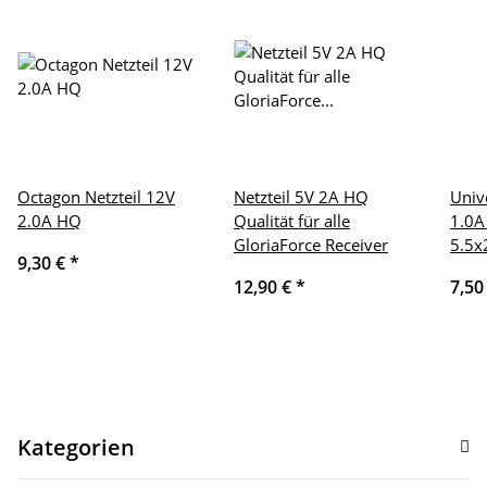
Octagon Netzteil 12V
Netzteil 5V 2A HQ
Univ
2.0A HQ
Qualität für alle
1.0A
GloriaForce Receiver
5.5
9,30 €
*
12,90 €
*
7,50
Kategorien