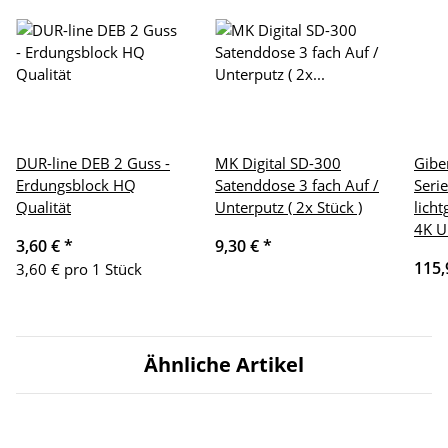
DUR-line DEB 2 Guss -
MK Digital SD-300
Giber
Erdungsblock HQ
Satenddose 3 fach Auf /
Seri
Qualität
Unterputz ( 2x Stück )
lich
4K 
3,60 €
*
9,30 €
*
115,
3,60 € pro 1 Stück
Ähnliche Artikel