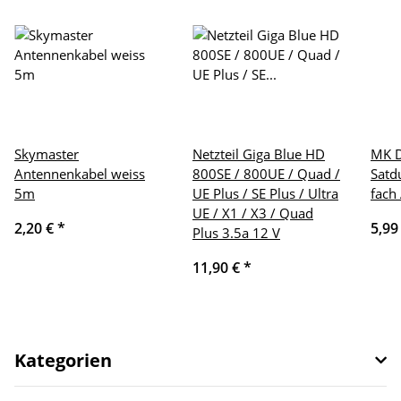
Skymaster
Netzteil Giga Blue HD
MK D
Antennenkabel weiss
800SE / 800UE / Quad /
Satd
5m
UE Plus / SE Plus / Ultra
fach
UE / X1 / X3 / Quad
2,20 €
*
5,99
Plus 3.5a 12 V
11,90 €
*
Kategorien