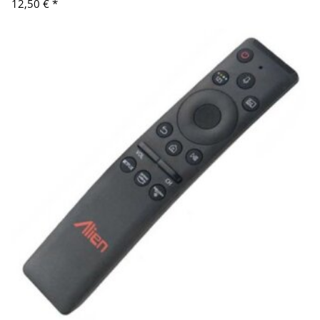
12,50 €
*