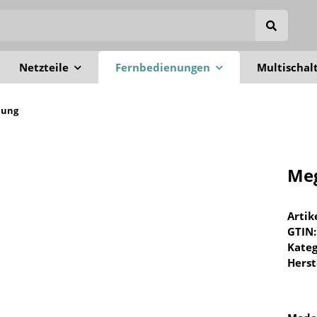
Netzteile
Fernbedienungen
Multischal
nung
Meg
Arti
GTIN:
Kateg
Herst