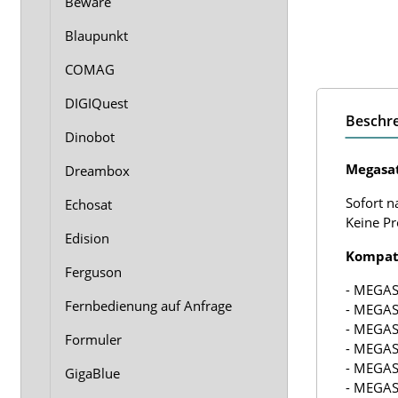
Beware
Blaupunkt
COMAG
DIGIQuest
Beschr
Dinobot
Megasat
Dreambox
Sofort n
Echosat
Keine P
Edision
Kompati
Ferguson
- MEGA
Fernbedienung auf Anfrage
- MEGA
- MEGA
Formuler
- MEGA
- MEGA
GigaBlue
- MEGAS