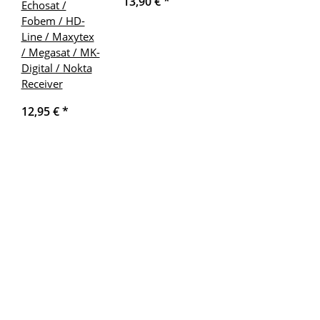
13,90 €
*
Echosat /
Fobem / HD-
Line / Maxytex
/ Megasat / MK-
Digital / Nokta
Receiver
12,95 €
*