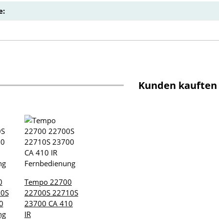
e:
Kunden kauften
0
Tempo 22700
10S
22700S 22710S
0
23700 CA 410
ng
IR