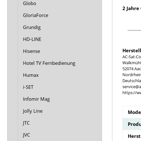
Globo
2 Jahre
GloriaForce
Grundig
HD-LINE
Herstel
Hisense
AC-Sat-Co
Walkmühle
Hotel TV Fernbedienung
52074 Aa
Nordrhei
Humax
Deutschl
service@a
i-SET
https://w
Infomir Mag
Jolly Line
Model
JTC
Produ
JVC
Hers