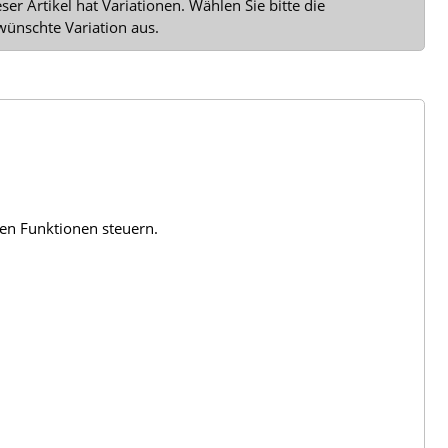
ser Artikel hat Variationen. Wählen Sie bitte die
wünschte Variation aus.
len Funktionen steuern.