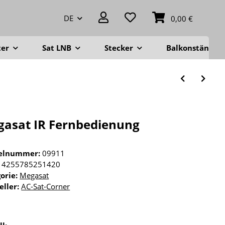
DE
0,00 €
ter
Sat LNB
Stecker
Balkonständer
asat IR Fernbedienung
kelnummer:
09911
4255785251420
orie:
Megasat
eller:
AC-Sat-Corner