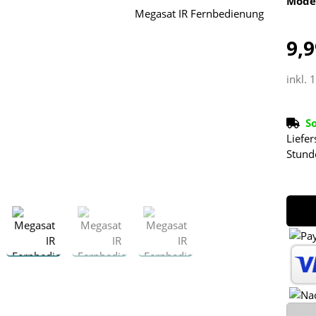
Mode
9,9
inkl. 
S
Liefer
Stund