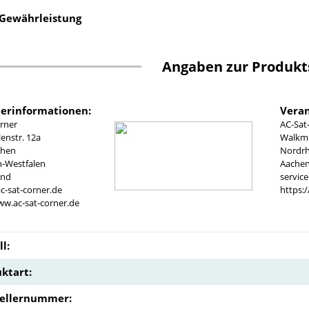
 Gewährleistung
Angaben zur Produkt
lerinformationen:
Veran
rner
AC-Sat
nstr. 12a
Walkmü
chen
Nordrh
n-Westfalen
Aachen
and
servic
c-sat-corner.de
https:
ww.ac-sat-corner.de
l:
ktart:
tellernummer: