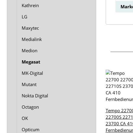
Kathrein
Mark
LG
Maxytec
Medialink
Medion
Megasat
MK-Digital
Mutant
Nokta Digital
Octagon
Tempo 2270
22700S 227
OK
23700 CA 41
Opticum
Fernbedienu