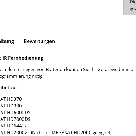
x
Die
ge
eibung
Bewertungen
 IR Fernbedienung
ach dem einlegen von Batterien können Sie Ihr Gerät wieder in al
rogrammierung nötig.
bel zu:
SAT HD370
SAT HD390
SAT HD6000DS
SAT HD7000DS
SAT HD644T2
AT HD200Cv2 (Nicht für MEGASAT HD200C geeignet)