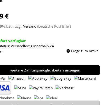
ll:
9 €
19% USt. , zzgl.
Versand
(Deutsche Post Brief)
ofort verfügbar
status: Versandfertig innerhalb 24
Frage zum Artikel
en
weitere Zahlungsmöglichkeiten anzeigen