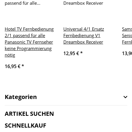
Hotel TV Fernbedienung
Universal 4/1 Ersatz
Sams
2/1 passend für alle
Fernbedienung V1
Seni
Panasonic TV Fernseher
Dreambox Receiver
Fern
keine Programmierung
12,95 €
*
13,9
nötig
16,95 €
*
Kategorien
ARTIKEL SUCHEN
SCHNELLKAUF