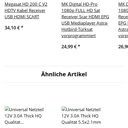
Megasat HD 200 C V2
MK Digital HD-Pro
MK D
HDTV Kabel Receiver
1080p FULL HD Sat
1080
USB HDMI SCART
Receiver Scar HDMI EPG
Rece
USB Mediaplayer Astra-
EPG 
34,10 €
*
Hotbird-Türksat
Astr
vorprogrammiert
vorp
24,99 €
*
26,9
Ähnliche Artikel