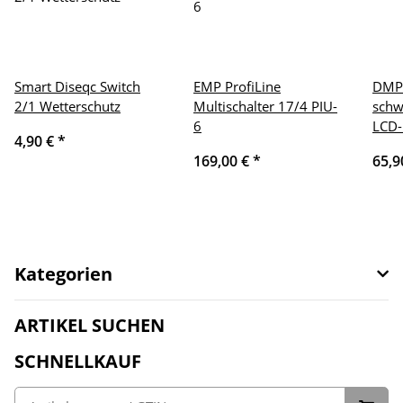
Smart Diseqc Switch
EMP ProfiLine
DMP
2/1 Wetterschutz
Multischalter 17/4 PIU-
schw
6
LCD-
4,90 €
*
169,00 €
*
65,9
Kategorien
ARTIKEL SUCHEN
SCHNELLKAUF