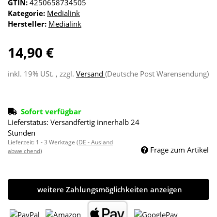
GTIN:
4250658734505
Kategorie:
Medialink
Hersteller:
Medialink
14,90 €
inkl. 19% USt. , zzgl.
Versand
(Deutsche Post Warensendung)
Sofort verfügbar
Lieferstatus: Versandfertig innerhalb 24
Stunden
Lieferzeit:
1 - 3 Werktage
(DE - Ausland
Frage zum Artikel
abweichend)
weitere Zahlungsmöglichkeiten anzeigen