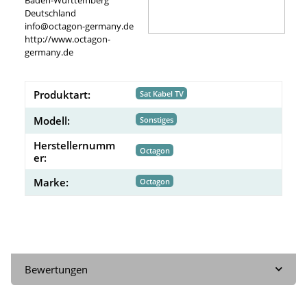
Deutschland
info@octagon-germany.de
http://www.octagon-
germany.de
Produktart:
Sat Kabel TV
Modell:
Sonstiges
Herstellernumm
Octagon
er:
Marke:
Octagon
Bewertungen