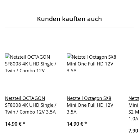
Kunden kauften auch
Netzteil OCTAGON
Netzteil Octagon SX8
Netz
SF8008 4K UHD Single /
Mini One Full HD 12V
Mini
Twin / Combo 12V 3.5A
3.5A
S2 M
1.0A
14,90 €
*
14,90 €
*
7,90