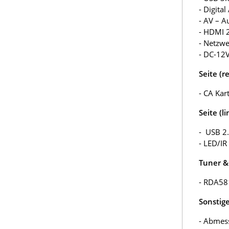
- Digita
- AV – A
- HDMI 
- Netzw
- DC-12
Seite (re
- CA Kar
Seite (li
- USB 2.
- LED/IR
Tuner &
- RDA58
Sonstige
- Abmes