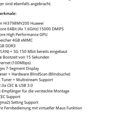
r sind ebenfalls angebracht.
erkmale:
icon Hi3798MV200 Huawei
Core 64Bit (4x 1.6GHz) 15000 DMIPS
core High Performance GPU
speicher 4GB eMMC
1GB DDR3
WLAN) + 3G 150 Mbit bereits eingebaut
le Bootzeit von 15 Sekunden
hernet (100Mbps)
liges 7-Segment Display
leser + Hardware BlindScan (Blindsuche)
 Tuner + Multistream Support
2.0a CEC & USB 3.0
ot-Empfänger für die versteckte Montage
CEC Support
igma2) Setting Support
re Fernbedienung mit virtueller Maus Funktion