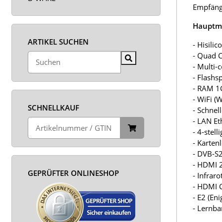
Empfänge
Hauptm
ARTIKEL SUCHEN
- Hisil
- Quad 
- Multi-
- Flash
- RAM 
- WiFi (
SCHNELLKAUF
- Schnel
- LAN Et
- 4-stel
- Karten
- DVB-S2
- HDMI 
GEPRÜFTER ONLINESHOP
- Infrar
- HDMI 
- E2 (En
- Lernba