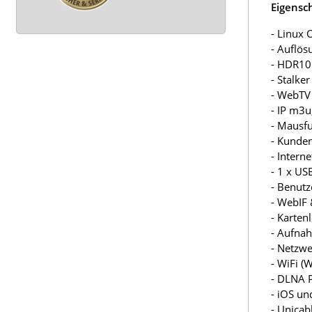
Eigensc
- Linux 
- Auflös
- HDR10
- Stalke
- WebTV
- IP m3
- Mausf
- Kunden
- Intern
- 1 x US
- Benutz
- WebIF
- Karten
- Aufna
- Netzw
- WiFi 
- DLNA 
- iOS un
- Unicab