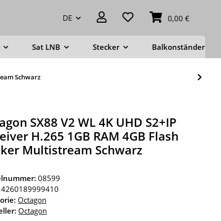
DE
0,00 €
Sat LNB
Stecker
Balkonständer
tream Schwarz
agon SX88 V2 WL 4K UHD S2+IP
eiver H.265 1GB RAM 4GB Flash
lker Multistream Schwarz
kelnummer:
08599
4260189999410
orie:
Octagon
ller:
Octagon