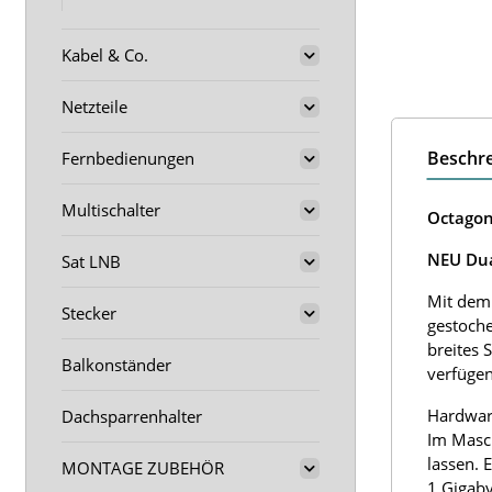
Kabel & Co.
Netzteile
Beschr
Fernbedienungen
Multischalter
Octagon
NEU Dua
Sat LNB
Mit dem
Stecker
gestoche
breites 
Balkonständer
verfüge
Hardwar
Dachsparrenhalter
Im Masch
lassen. 
MONTAGE ZUBEHÖR
1 Gigaby