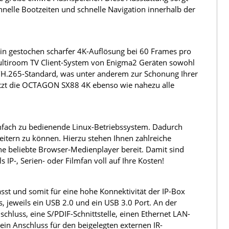
chnelle Bootzeiten und schnelle Navigation innerhalb der
in gestochen scharfer 4K-Auflösung bei 60 Frames pro
ultiroom TV Client-System von Enigma2 Geräten sowohl
/H.265-Standard, was unter anderem zur Schonung Ihrer
ützt die OCTAGON SX88 4K ebenso wie nahezu alle
nfach zu bedienende Linux-Betriebssystem. Dadurch
weitern zu können. Hierzu stehen Ihnen zahlreiche
e beliebte Browser-Medienplayer bereit. Damit sind
P-, Serien- oder Filmfan voll auf Ihre Kosten!
st und somit für eine hohe Konnektivität der IP-Box
, jeweils ein USB 2.0 und ein USB 3.0 Port. An der
hluss, eine S/PDIF-Schnittstelle, einen Ethernet LAN-
 ein Anschluss für den beigelegten externen IR-