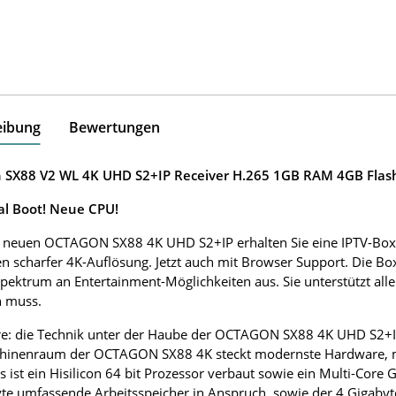
eibung
Bewertungen
 SX88 V2 WL 4K UHD S2+IP Receiver H.265 1GB RAM 4GB Flash
l Boot! Neue CPU!
 neuen OCTAGON SX88 4K UHD S2+IP erhalten Sie eine IPTV-Box 
n scharfer 4K-Auflösung. Jetzt auch mit Browser Support. Die Bo
Spektrum an Entertainment-Möglichkeiten aus. Sie unterstützt al
n muss.
e: die Technik unter der Haube der OCTAGON SX88 4K UHD S2+
inenraum der OCTAGON SX88 4K steckt modernste Hardware, mit 
Es ist ein Hisilicon 64 bit Prozessor verbaut sowie ein Multi-Core
te umfassende Arbeitsspeicher in Anspruch, sowie der 4 Gigabyt