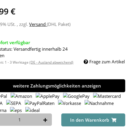
99 €
19% USt. , zzgl.
Versand
(DHL Paket)
fort verfügbar
status: Versandfertig innerhalb 24
en
Frage zum Artikel
eit:
1 - 3 Werktage
(DE - Ausland abweichend)
weitere Zahlungsmöglichkeiten anzeigen
In den Warenkorb