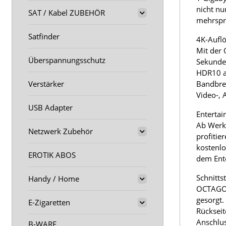
nicht nu
SAT / Kabel ZUBEHÖR
mehrspr
Satfinder
4K-Aufl
Mit der 
Überspannungsschutz
Sekunde 
HDR10 al
Verstärker
Bandbrei
Video-, 
USB Adapter
Entertai
Ab Werk 
Netzwerk Zubehör
profitie
kostenlo
EROTIK ABOS
dem Ente
Schnittst
Handy / Home
OCTAGON 
gesorgt.
E-Zigaretten
Rückseit
Anschlus
B-WARE