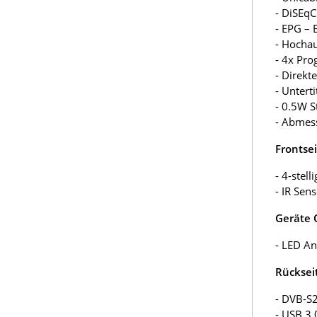
- DiSEqC
- EPG – 
- Hocha
- 4x Pro
- Direkt
- Unterti
- 0.5W 
- Abmes
Frontsei
- 4-stel
- IR Sen
Geräte 
- LED Anz
Rücksei
- DVB-S
- USB 3.