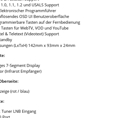
 1.0, 1.1, 1.2 und USALS Support
Elektronischer Programmführer
uflösendes OSD UI Benutzeroberfläche
grammierbare Tasten auf der Fernbedienung
e Tasten für WebTV, VOD und YouTube
tel & Teletext (Videotext) Support
Standby
sungen (LxTxH) 142mm x 93mm x 24mm
te:
liges 7-Segment Display
sor (Infrarot Empfänger)
Oberseite:
eige (rot / blau)
te:
2 Tuner LNB Eingang
0 Port