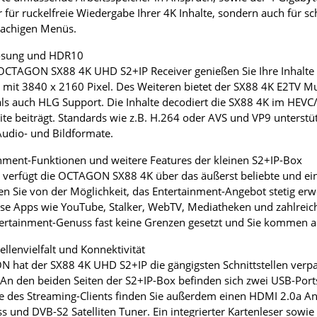
r für ruckelfreie Wiedergabe Ihrer 4K Inhalte, sondern auch für s
achigen Menüs.
ösung und HDR10
OCTAGON SX88 4K UHD S2+IP Receiver genießen Sie Ihre Inhalte 
mit 3840 x 2160 Pixel. Des Weiteren bietet der SX88 4K E2TV M
s auch HLG Support. Die Inhalte decodiert die SX88 4K im HEVC
te beiträgt. Standards wie z.B. H.264 oder AVS und VP9 unterst
Audio- und Bildformate.
nment-Funktionen und weitere Features der kleinen S2+IP-Box
verfügt die OCTAGON SX88 4K über das äußerst beliebte und ei
ren Sie von der Möglichkeit, das Entertainment-Angebot stetig er
se Apps wie YouTube, Stalker, WebTV, Mediatheken und zahlreich
rtainment-Genuss fast keine Grenzen gesetzt und Sie kommen als I
ellenvielfalt und Konnektivität
hat der SX88 4K UHD S2+IP die gängigsten Schnittstellen verpas
 An den beiden Seiten der S2+IP-Box befinden sich zwei USB-Ports
e des Streaming-Clients finden Sie außerdem einen HDMI 2.0a Ansc
s und DVB-S2 Satelliten Tuner. Ein integrierter Kartenleser sowie