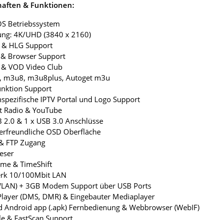
haften & Funktionen:
OS Betriebssystem
ung: 4K/UHD (3840 x 2160)
 & HLG Support
r & Browser Support
 & VOD Video Club
u, m3u8, m3u8plus, Autoget m3u
unktion Support
spezifische IPTV Portal und Logo Support
et Radio & YouTube
B 2.0 & 1 x USB 3.0 Anschlüsse
erfreundliche OSD Oberfläche
 & FTP Zugang
leser
hme & TimeShift
erk 10/100Mbit LAN
(WLAN) + 3GB Modem Support über USB Ports
Player (DMS, DMR) & Eingebauter Mediaplayer
d Android app (.apk) Fernbedienung & Webbrowser (WebIF)
le & FastScan Support