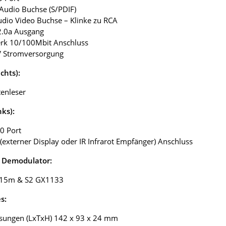
l Audio Buchse (S/PDIF)
udio Video Buchse – Klinke zu RCA
2.0a Ausgang
erk 10/100Mbit Anschluss
V Stromversorgung
chts):
tenleser
nks):
0 Port
 (externer Display oder IR Infrarot Empfänger) Anschluss
 Demodulator:
15m & S2 GX1133
s:
sungen (LxTxH) 142 x 93 x 24 mm