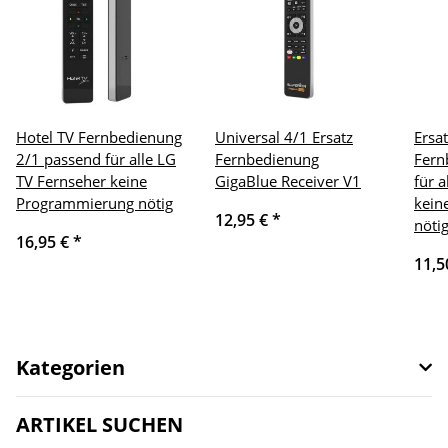
Hotel TV Fernbedienung
Universal 4/1 Ersatz
Ersa
2/1 passend für alle LG
Fernbedienung
Fern
TV Fernseher keine
GigaBlue Receiver V1
für 
Programmierung nötig
kein
12,95 €
*
nöti
16,95 €
*
11,5
Kategorien
ARTIKEL SUCHEN