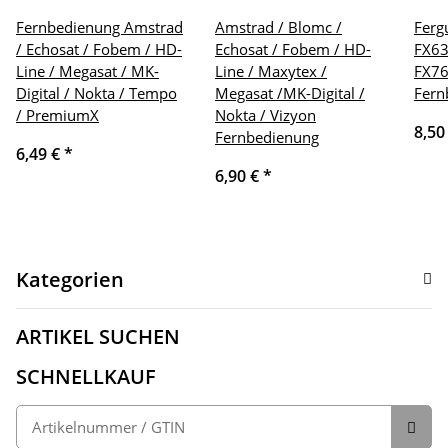
Fernbedienung Amstrad
Amstrad / Blomc /
Ferg
/ Echosat / Fobem / HD-
Echosat / Fobem / HD-
FX63
Line / Megasat / MK-
Line / Maxytex /
FX76
Digital / Nokta / Tempo
Megasat /MK-Digital /
Fern
/ PremiumX
Nokta / Vizyon
8,50
Fernbedienung
6,49 €
*
6,90 €
*
Kategorien
ARTIKEL SUCHEN
SCHNELLKAUF