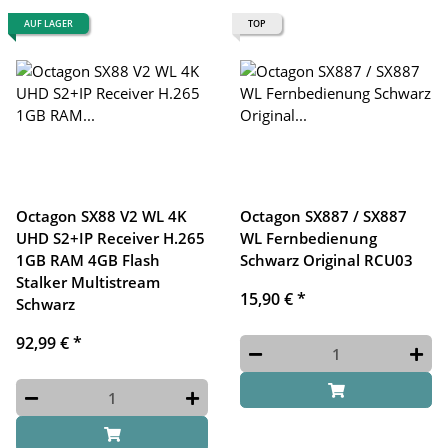
AUF LAGER
TOP
Octagon SX88 V2 WL 4K
Octagon SX887 / SX887
UHD S2+IP Receiver H.265
WL Fernbedienung
1GB RAM 4GB Flash
Schwarz Original RCU03
Stalker Multistream
15,90 €
*
Schwarz
92,99 €
*