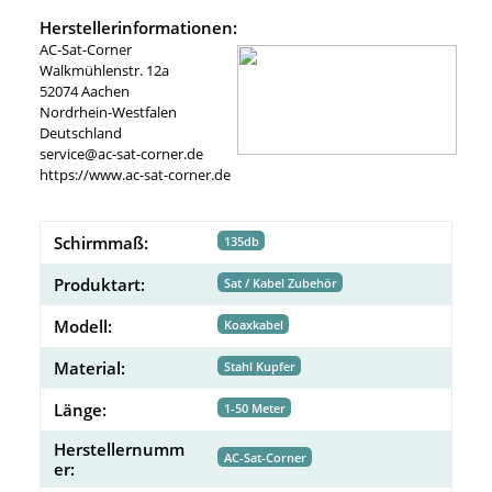
Herstellerinformationen:
AC-Sat-Corner
Walkmühlenstr. 12a
52074 Aachen
Nordrhein-Westfalen
Deutschland
service@ac-sat-corner.de
https://www.ac-sat-corner.de
Schirmmaß:
135db
Produktart:
Sat / Kabel Zubehör
Modell:
Koaxkabel
Material:
Stahl Kupfer
Länge:
1-50 Meter
Herstellernumm
AC-Sat-Corner
er: