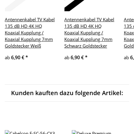
Antennenkabel TV Kabel
Antennenkabel TV Kabel
Ante
135 dB HD 4K HQ
135 dB HD 4K HQ
135 
Koaxial Kupplung /
Koaxial Kupplung /
Koax
Koaxial Kupplung 7mm
Koaxial Kupplung 7mm
Koax
Goldstecker Weiß
Schwarz Goldstecker
Gold
6,90 €
*
6,90 €
*
6
ab
ab
ab
Kunden kauften dazu folgende Artikel: