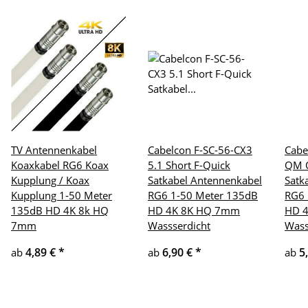
TV Antennenkabel
Cabelcon F-SC-56-CX3
Cabe
Koaxkabel RG6 Koax
5.1 Short F-Quick
QM 
Kupplung / Koax
Satkabel Antennenkabel
Satk
Kupplung 1-50 Meter
RG6 1-50 Meter 135dB
RG6 
135dB HD 4K 8k HQ
HD 4K 8K HQ 7mm
HD 
7mm
Wassserdicht
Wass
4,89 €
*
6,90 €
*
5
ab
ab
ab