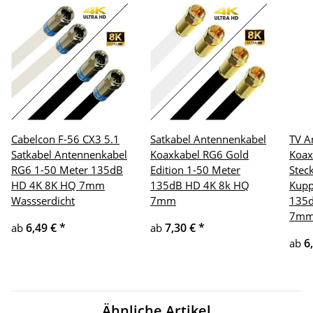
Cabelcon F-56 CX3 5.1
Satkabel Antennenkabel
TV A
Satkabel Antennenkabel
Koaxkabel RG6 Gold
Koax
RG6 1-50 Meter 135dB
Edition 1-50 Meter
Stec
HD 4K 8K HQ 7mm
135dB HD 4K 8k HQ
Kupp
Wassserdicht
7mm
135d
7m
6,49 €
*
7,30 €
*
ab
ab
6
ab
Ähnliche Artikel