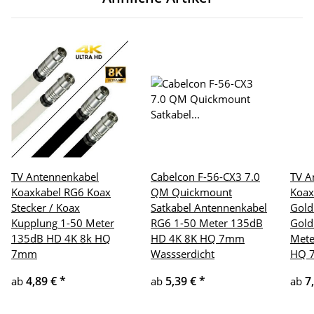
TV Antennenkabel
Cabelcon F-56-CX3 7.0
TV A
Koaxkabel RG6 Koax
QM Quickmount
Koax
Stecker / Koax
Satkabel Antennenkabel
Gold
Kupplung 1-50 Meter
RG6 1-50 Meter 135dB
Gold
135dB HD 4K 8k HQ
HD 4K 8K HQ 7mm
Mete
7mm
Wassserdicht
HQ 
4,89 €
*
5,39 €
*
7
ab
ab
ab